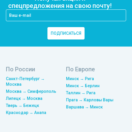
спецпредложения на свою почту!
ПОДПИСАТЬСЯ
По России
По Европе
Санкт-Петербург →
Минск → Рига
Москва
Минск → Берлин
Москва → Симферополь
Таллин → Рига
Липецк → Москва
Прага → Карловы Вары
Тверь → Бежецк
Варшава → Минск
Краснодар → Анапа