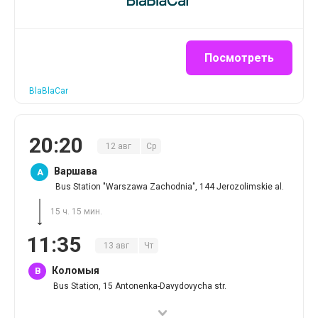
Посмотреть
BlaBlaCar
20
:
20
12
авг
Ср
Варшава
A
Bus Station "Warszawa Zachodnia", 144 Jerozolimskie al.
15 ч. 15 мин.
11
:
35
13
авг
Чт
Коломыя
B
Bus Station, 15 Antonenka-Davydovycha str.