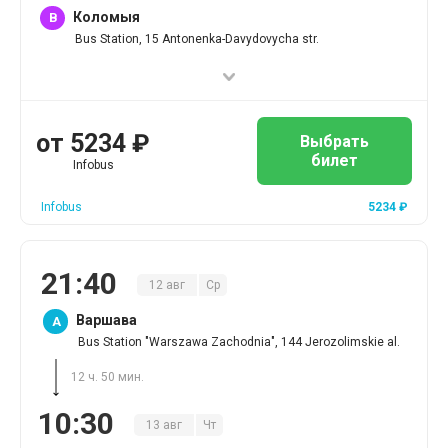
Коломыя
B
Bus Station, 15 Antonenka-Davydovycha str.
от
5234
₽
Выбрать
билет
Infobus
Infobus
5234
₽
21
:
40
12
авг
Ср
Варшава
A
Bus Station "Warszawa Zachodnia", 144 Jerozolimskie al.
12 ч. 50 мин.
10
:
30
13
авг
Чт