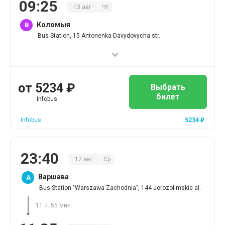
09
:
25
13
авг
Чт
Коломыя
B
Bus Station, 15 Antonenka-Davydovycha str.
от
5234
₽
Выбрать
билет
Infobus
Infobus
5234
₽
23
:
40
12
авг
Ср
Варшава
A
Bus Station "Warszawa Zachodnia", 144 Jerozolimskie al.
11 ч. 55 мин.