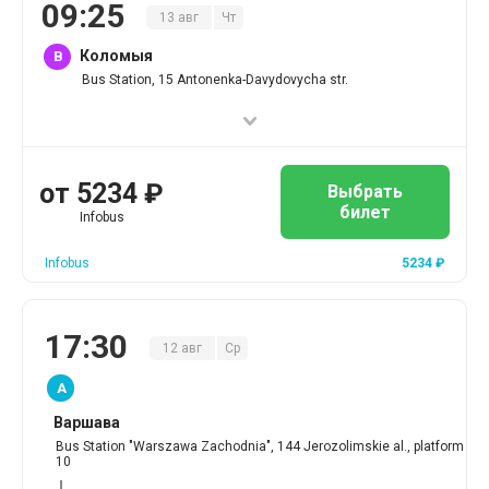
09
:
25
13
авг
Чт
Коломыя
B
Bus Station, 15 Antonenka-Davydovycha str.
от
5234
₽
Выбрать
билет
Infobus
Infobus
5234
₽
17
:
30
12
авг
Ср
A
Варшава
Bus Station "Warszawa Zachodnia", 144 Jerozolimskie al., platform
10