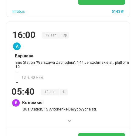
Infobus
5143
₽
16
:
00
12
авг
Ср
A
Варшава
Bus Station "Warszawa Zachodnia", 144 Jerozolimskie al., platform
10
13 ч. 40 мин.
05
:
40
13
авг
Чт
Коломыя
B
Bus Station, 15 Antonenka-Davydovycha str.