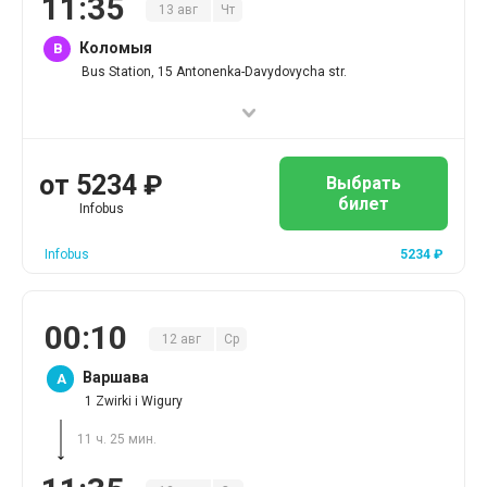
11
:
35
13
авг
Чт
Коломыя
B
Bus Station, 15 Antonenka-Davydovycha str.
от
5234
₽
Выбрать
билет
Infobus
Infobus
5234
₽
00
:
10
12
авг
Ср
Варшава
A
1 Zwirki i Wigury
11 ч. 25 мин.