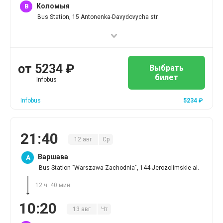
Коломыя
B
Bus Station, 15 Antonenka-Davydovycha str.
от
5234
₽
Выбрать
билет
Infobus
Infobus
5234
₽
21
:
40
12
авг
Ср
Варшава
A
Bus Station "Warszawa Zachodnia", 144 Jerozolimskie al.
12 ч. 40 мин.
10
:
20
13
авг
Чт