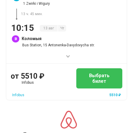
1 Zwirki i Wigury
13 ч. 45 мин.
10
:
15
13
авг
Чт
Коломыя
B
Bus Station, 15 Antonenka-Davydovycha str.
от
5510
₽
Выбрать
билет
Infobus
Infobus
5510
₽