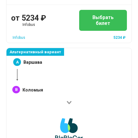
от
5234
₽
Выбрать
билет
Infobus
Infobus
5234
₽
Альтернативный вариант
A
Варшава
B
Коломыя