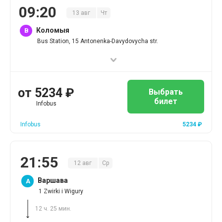
09
:
20
13
авг
Чт
Коломыя
B
Bus Station, 15 Antonenka-Davydovycha str.
от
5234
₽
Выбрать
билет
Infobus
Infobus
5234
₽
21
:
55
12
авг
Ср
Варшава
A
1 Zwirki i Wigury
12 ч. 25 мин.