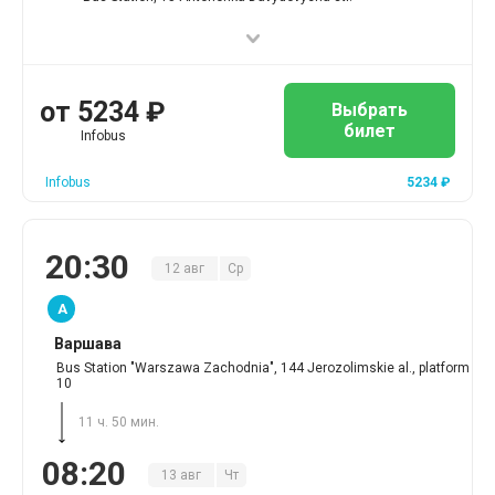
от
5234
₽
Выбрать
билет
Infobus
Infobus
5234
₽
20
:
30
12
авг
Ср
A
Варшава
Bus Station "Warszawa Zachodnia", 144 Jerozolimskie al., platform
10
11 ч. 50 мин.
08
:
20
13
авг
Чт