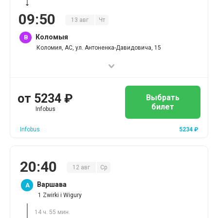
09
:
50
13
авг
Чт
Коломыя
B
Коломия, АС, ул. Антоненка-Давидовича, 15
от
5234
₽
Выбрать
билет
Infobus
Infobus
5234
₽
20
:
40
12
авг
Ср
Варшава
A
1 Zwirki i Wigury
14 ч. 55 мин.