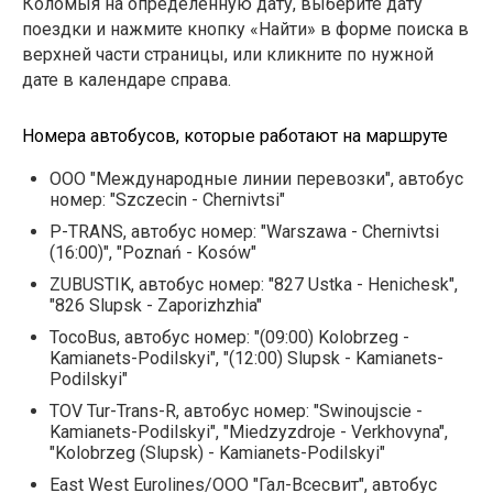
Коломыя на определенную дату, выберите дату
поездки и нажмите кнопку «Найти» в форме поиска в
верхней части страницы, или кликните по нужной
дате в календаре справа.
Номера автобусов, которые работают на маршруте
ООО "Международные линии перевозки", автобус
номер: "Szczecin - Chernivtsi"
P-TRANS, автобус номер: "Warszawa - Chernivtsi
(16:00)", "Poznań - Kosów"
ZUBUSTIK, автобус номер: "827 Ustka - Henichesk",
"826 Slupsk - Zaporizhzhia"
TocoBus, автобус номер: "(09:00) Kolobrzeg -
Kamianets-Podilskyi", "(12:00) Slupsk - Kamianets-
Podilskyi"
TOV Tur-Trans-R, автобус номер: "Swinoujscie -
Kamianets-Podilskyi", "Miedzyzdroje - Verkhovyna",
"Kolobrzeg (Slupsk) - Kamianets-Podilskyi"
East West Eurolines/ООО "Гал-Всесвит", автобус