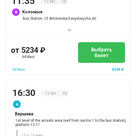
11
:
35
12
авг
Ср
Коломыя
B
Bus Station, 15 Antonenka-Davydovycha str.
от
5234
₽
Выбрать
билет
Infobus
Infobus
5234
₽
16
:
30
12
авг
Ср
A
Варшава
1st level of the arrivals area (exit from sector 1 to the bus station),
platform 12-17
13 ч. 10 мин.