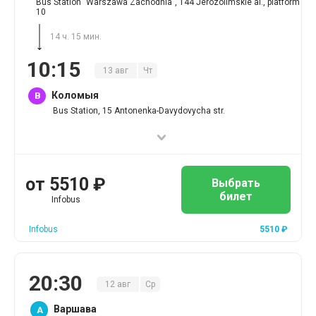
Bus Station "Warszawa Zachodnia", 144 Jerozolimskie al., platform
10
14 ч. 15 мин.
10
:
15
13
авг
Чт
Коломыя
B
Bus Station, 15 Antonenka-Davydovycha str.
от
5510
₽
Выбрать
билет
Infobus
Infobus
5510
₽
20
:
30
12
авг
Ср
Варшава
A