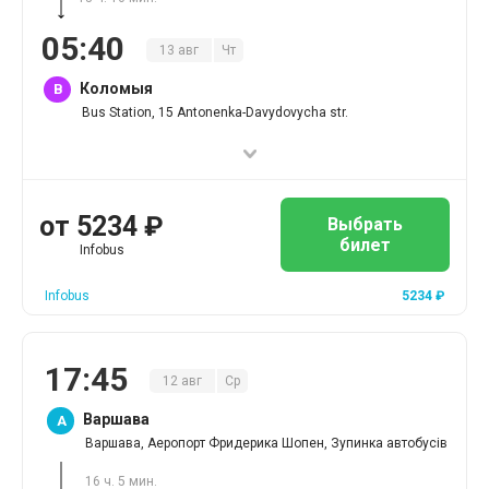
05
:
40
13
авг
Чт
Коломыя
B
Bus Station, 15 Antonenka-Davydovycha str.
от
5234
₽
Выбрать
билет
Infobus
Infobus
5234
₽
17
:
45
12
авг
Ср
Варшава
A
Варшава, Аеропорт Фридерика Шопен, Зупинка автобусів
16 ч. 5 мин.