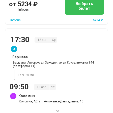
от
5234
₽
Выбрать
билет
Infobus
Infobus
5234
₽
17
:
30
12
авг
Ср
A
Варшава
Варшава, Автовокзал Заходня, алея Єрусалимська,144
(платформа 11)
16 ч. 20 мин.
09
:
50
13
авг
Чт
Коломыя
B
Коломия, АС, ул. Антоненка-Давидовича, 15