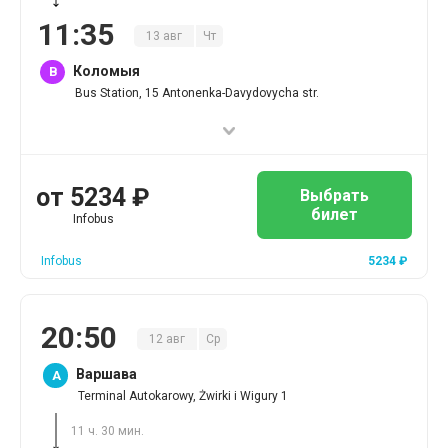
11
:
35
13
авг
Чт
Коломыя
B
Bus Station, 15 Antonenka-Davydovycha str.
от
5234
₽
Выбрать
билет
Infobus
Infobus
5234
₽
20
:
50
12
авг
Ср
Варшава
A
Terminal Autokarowy, Żwirki i Wigury 1
11 ч. 30 мин.