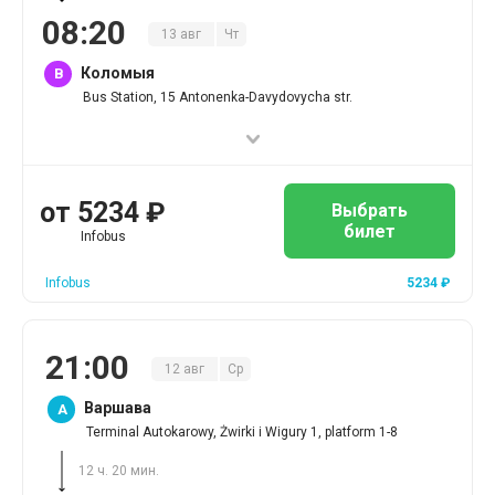
08
:
20
13
авг
Чт
Коломыя
B
Bus Station, 15 Antonenka-Davydovycha str.
от
5234
₽
Выбрать
билет
Infobus
Infobus
5234
₽
21
:
00
12
авг
Ср
Варшава
A
Terminal Autokarowy, Żwirki i Wigury 1, platform 1-8
12 ч. 20 мин.