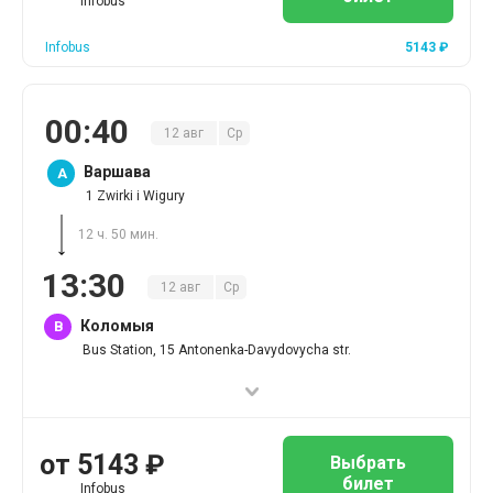
Infobus
Infobus
5143
₽
00
:
40
12
авг
Ср
Варшава
A
1 Zwirki i Wigury
12 ч. 50 мин.
13
:
30
12
авг
Ср
Коломыя
B
Bus Station, 15 Antonenka-Davydovycha str.
от
5143
₽
Выбрать
билет
Infobus