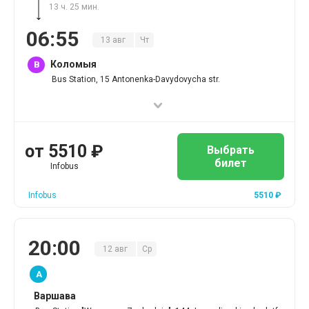
13 ч. 25 мин.
06
:
55
13
авг
Чт
Коломыя
B
Bus Station, 15 Antonenka-Davydovycha str.
от
5510
₽
Выбрать
билет
Infobus
Infobus
5510
₽
20
:
00
12
авг
Ср
A
Варшава