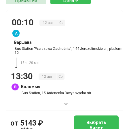
Прибытие
Цена
00
:
10
12
авг
Ср
A
Варшава
Bus Station "Warszawa Zachodnia", 144 Jerozolimskie al., platform
10
13 ч. 20 мин.
13
:
30
12
авг
Ср
Коломыя
B
Bus Station, 15 Antonenka-Davydovycha str.
от
5143
₽
Выбрать
билет