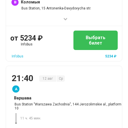
Коломыя
B
Bus Station, 15 Antonenka-Davydovycha str.
от
5234
₽
Выбрать
билет
Infobus
Infobus
5234
₽
21
:
40
12
авг
Ср
A
Варшава
Bus Station "Warszawa Zachodnia", 144 Jerozolimskie al., platform
10
11 ч. 45 мин.