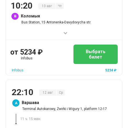
10
:
20
13
авг
Чт
Коломыя
B
Bus Station, 15 Antonenka-Davydovycha str.
от
5234
₽
Выбрать
билет
Infobus
Infobus
5234
₽
22
:
10
12
авг
Ср
Варшава
A
Terminal Autokarowy, Żwirki i Wigury 1, platform 12-17
11 ч. 15 мин.