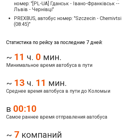
номер: "[PL-UA] Гданськ - Івано-Франківськ --
Львів - Чернівці"
PREXBUS, автобус номер: "Szczecin - Chernivtsi
(08:45)"
Статистика по рейсу за последние 7 дней:
11
0
~
ч.
мин.
Минимальное время автобуса в пути
13
11
~
ч.
мин.
Среднее время автобуса в пути до Коломыи
00:10
в
Самое раннее время отправления автобуса
7
~
компаний