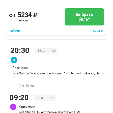
от
5234
₽
Выбрать
билет
Infobus
Infobus
5234
₽
20
:
30
12
авг
Ср
A
Варшава
Bus Station "Warszawa Zachodnia", 144 Jerozolimskie al., platform
10
12 ч. 50 мин.
09
:
20
13
авг
Чт
Коломыя
B
Bus Station, 15 Antonenka-Davydovycha str.