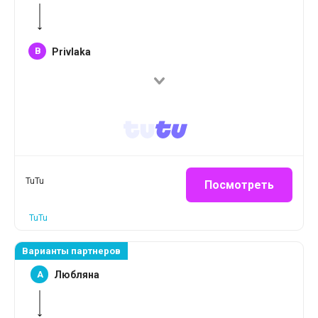
B
Privlaka
TuTu
Посмотреть
TuTu
Варианты партнеров
A
Любляна