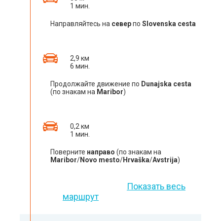
1 мин.
Направляйтесь на
север
по
Slovenska cesta
2,9 км
6 мин.
Продолжайте движение по
Dunajska cesta
(по знакам на
Maribor
)
0,2 км
1 мин.
Поверните
направо
(по знакам на
Maribor
/
Novo mesto
/
Hrvaška
/
Avstrija
)
Показать весь
маршрут