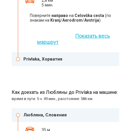
2,8 км
5 мин.
Поверните
направо
на
Celovška cesta
(по
знакам на
Kranj
/
Aerodrom
/
Avstrija
)
Показать весь
маршрут
Privlaka, Хорватия
Как доехать из Любляны до Privlaka на машине:
время в пути: 5 ч. 49 мин., расстояние: 586 км
Любляна, Словения
35 м