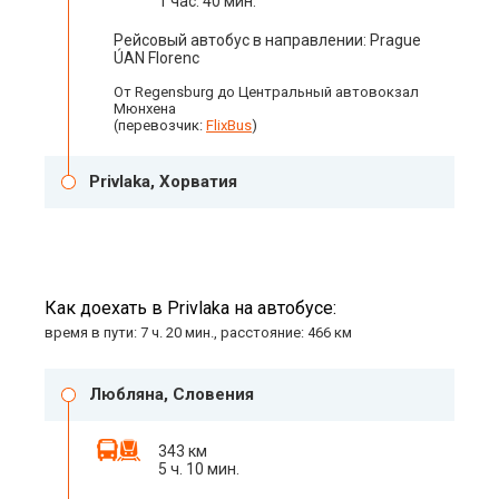
1 час. 40 мин.
Рейсовый автобус в направлении: Prague
ÚAN Florenc
От Regensburg до Центральный автовокзал
Мюнхена
(перевозчик:
FlixBus
)
Privlaka, Хорватия
Как доехать в Privlaka на автобусе:
время в пути: 7 ч. 20 мин., расстояние: 466 км
Любляна, Словения
343 км
5 ч. 10 мин.