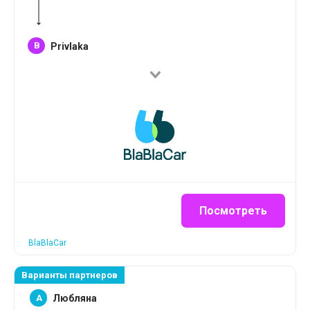
B
Privlaka
Посмотреть
BlaBlaCar
Варианты партнеров
A
Любляна