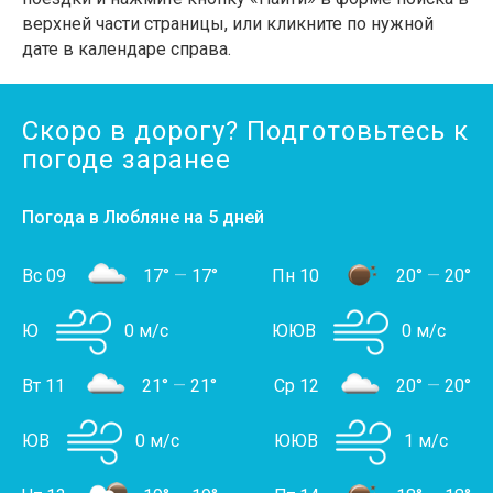
верхней части страницы, или кликните по нужной
дате в календаре справа.
Скоро в дорогу? Подготовьтесь к
погоде заранее
Погода в Любляне на 5 дней
Вс 09
17°
—
17°
Пн 10
20°
—
20°
Ю
0 м/с
ЮЮВ
0 м/с
Вт 11
21°
—
21°
Ср 12
20°
—
20°
ЮВ
0 м/с
ЮЮВ
1 м/с