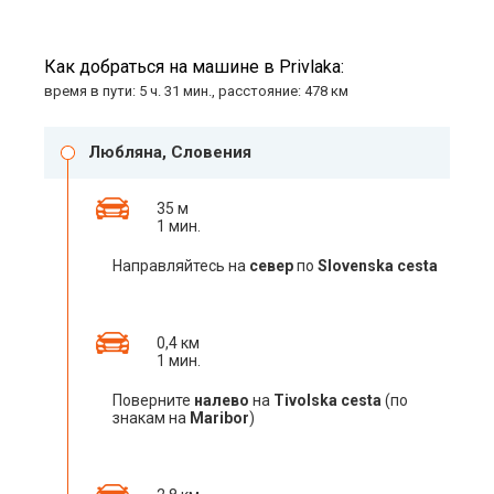
Как добраться на машине в Privlaka:
время в пути: 5 ч. 31 мин., расстояние: 478 км
Любляна, Словения
35 м
1 мин.
Направляйтесь на
север
по
Slovenska cesta
0,4 км
1 мин.
Поверните
налево
на
Tivolska cesta
(по
знакам на
Maribor
)