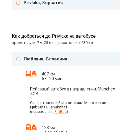
Privlaka, Хорватия
Как добраться до Privlaka на автобусе:
время в пути: 7 ч. 25 мин., расстояние: 530 км
Любляна, Словения
407 км
5 ч. 20 мин.
Рейсовый автобус в направлении: München
ZOB
От Центральный автовокзал Мюнхена до
Ljubljana Busbahnhof
(перевозчик:
FlixBus
)
123 км