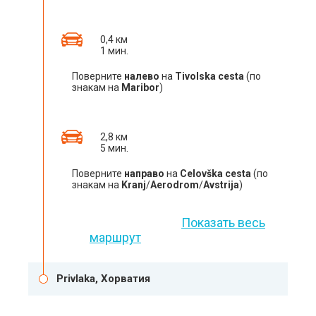
0,4 км
1 мин.
Поверните
налево
на
Tivolska cesta
(по
знакам на
Maribor
)
2,8 км
5 мин.
Поверните
направо
на
Celovška cesta
(по
знакам на
Kranj
/
Aerodrom
/
Avstrija
)
Показать весь
маршрут
Privlaka, Хорватия