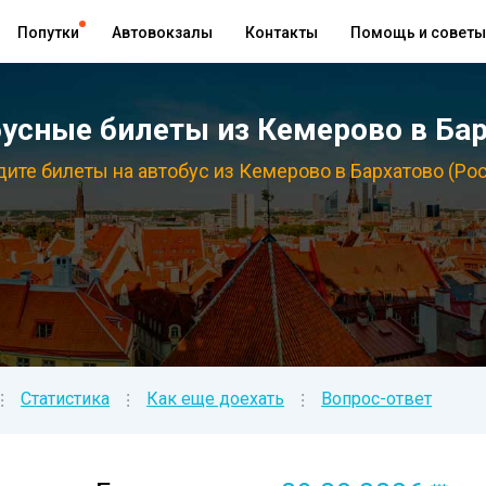
Попутки
Автовокзалы
Контакты
Помощь и советы
сные билеты из Кемерово в Бар
ите билеты на автобус из Кемерово в Бархатово (Ро
Статистика
Как еще доехать
Вопрос-ответ
⁝
⁝
⁝