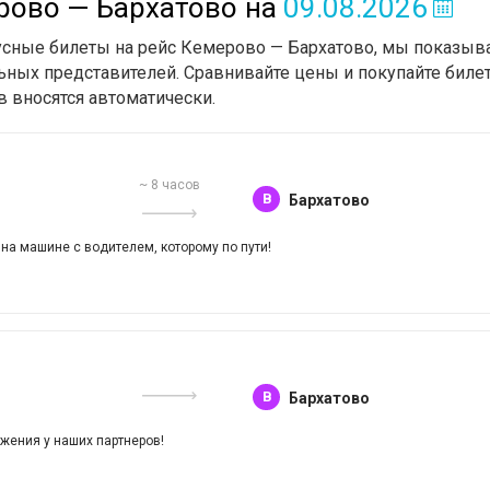
рово — Бархатово
на
09.08.2026
бусные билеты на рейс Кемерово — Бархатово, мы показыв
ьных представителей. Сравнивайте цены и покупайте билет
в вносятся автоматически.
~
8
часов
B
Бархатово
 на машине с водителем, которому по пути!
B
Бархатово
жения у наших партнеров!