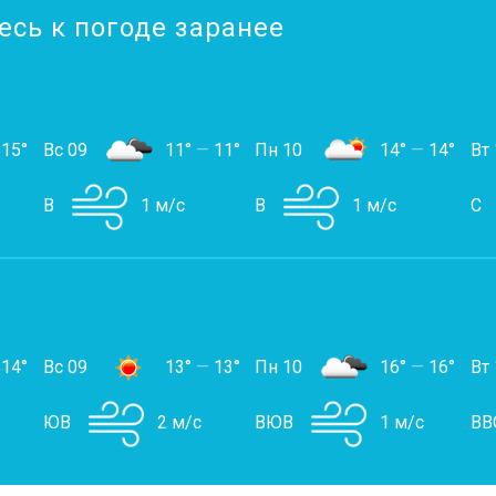
есь к погоде заранее
15°
Вс 09
11°
—
11°
Пн 10
14°
—
14°
Вт 
В
1 м/с
В
1 м/с
С
14°
Вс 09
13°
—
13°
Пн 10
16°
—
16°
Вт 
ЮВ
2 м/с
ВЮВ
1 м/с
ВВ