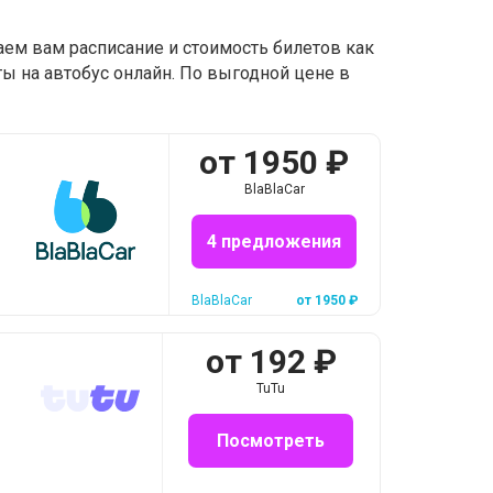
аем вам расписание и стоимость билетов как
ы на автобус онлайн. По выгодной цене в
от
1950
₽
BlaBlaCar
4 предложения
BlaBlaCar
от
1950
₽
от
192
₽
TuTu
Посмотреть