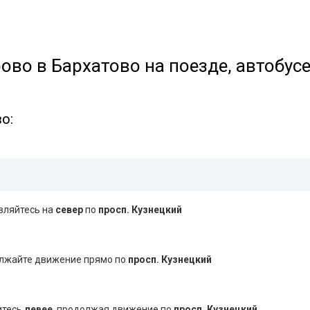
ово в Бархатово на поезде, автобус
о:
вляйтесь на
север
по
просп. Кузнецкий
лжайте движение прямо по
просп. Кузнецкий
тесь
левее
, продолжая движение по
просп. Кузнецкий