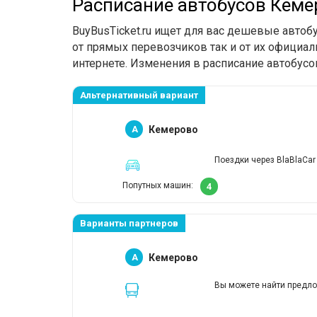
Расписание автобусов Кеме
BuyBusTicket.ru ищет для вас дешевые авто
от прямых перевозчиков так и от их официал
интернете. Изменения в расписание автобусо
Альтернативный вариант
A
Кемерово
Поездки через BlaBlaCar
Попутных машин:
4
Варианты партнеров
A
Кемерово
Вы можете найти предло