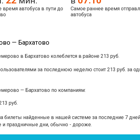
22
07:10
ч.
мин.
в
 время автобуса в пути до
Самое раннее время отправ
ово
автобуса
ово — Бархатово
емерово в Бархатово колеблется в районе 213 руб.
льзователями за последнюю неделю стоит 213 руб. за од
емерово — Бархатово по компаниям:
13 руб.
 билеты найденные в нашей системе за последние 7 дней.
 и праздничные дни, обычно - дороже.