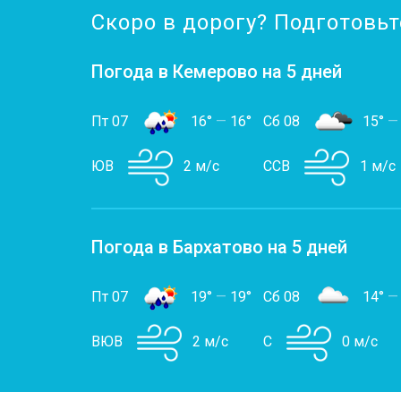
Скоро в дорогу? Подготовьт
Погода в Кемерово на 5 дней
Пт 07
16°
—
16°
Сб 08
15°
—
ЮВ
2 м/с
ССВ
1 м/с
Погода в Бархатово на 5 дней
Пт 07
19°
—
19°
Сб 08
14°
—
ВЮВ
2 м/с
С
0 м/с