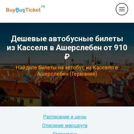
Дешевые автобусные билеты
из Касселя в Ашерслебен от 910
₽
Найдите билеты на автобус из Касселя в
Ашерслебен (Германия)
Расписание и цены
Описание маршрута