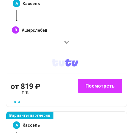
A
Кассель
B
Ашерслебен
от
819
₽
Посмотреть
TuTu
TuTu
Варианты партнеров
A
Кассель