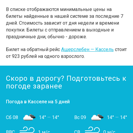
В списке отображаются минимальные цены на
билеты найденные в нашей системе за последние 7
дней. Стоимость зависит от дня недели и времени
покупки. Билеты с отправлением в выходные и
праздничные дни, обычно - дороже.
Билет на обратный рейс
Ашерслебен — Кассель
стоит
от 923 рублей на одного взрослого.
Скоро в дорогу? Подготовьтесь к
погоде заранее
Погода в Касселе на 5 дней
Сб 08
14°
—
14°
Вс 09
14°
—
14°
ВВС
1 м/с
СВ
0 м/с