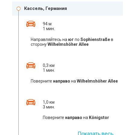
Кассель, Германия
94 м
1 мин.
Направляйтесь на
юг
по
Sophienstraße
в
сторону
Wilhelmshöher Allee
0,3 км
1 мин.
Поверните
направо
на
Wilhelmshöher Allee
1,0 км
3 мин.
Поверните
направо
на
Königstor
Показать весь