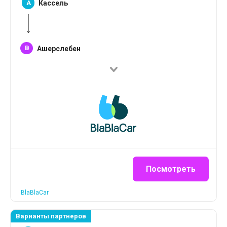
A
Кассель
B
Ашерслебен
Посмотреть
BlaBlaCar
Варианты партнеров