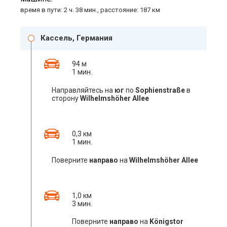
время в пути: 2 ч. 38 мин., расстояние: 187 км
Кассель, Германия
94 м
1 мин.
Направляйтесь на
юг
по
Sophienstraße
в
сторону
Wilhelmshöher Allee
0,3 км
1 мин.
Поверните
направо
на
Wilhelmshöher Allee
1,0 км
3 мин.
Поверните
направо
на
Königstor