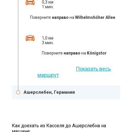
0,3 км
1 мин.
Поверните
направо
на
Wilhelmshöher Allee
1,0 км
3 мин.
Поверните
направо
на
Königstor
Показать весь
маршрут
Ашерслебен, Германия
Как доехать из Касселя до Ашерслебна на
машине: