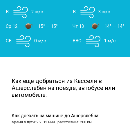
В
2 м/с
В
3 м/с
Ср 12
15°
—
15°
Чт 13
14°
—
14°
СВ
0 м/с
ВВС
1 м/с
Как еще добраться из Касселя в
Ашерслебен на поезде, автобусе или
автомобиле:
Как доехать на машине до Ашерслебна:
время в пути: 2 ч. 12 мин., расстояние: 208 км