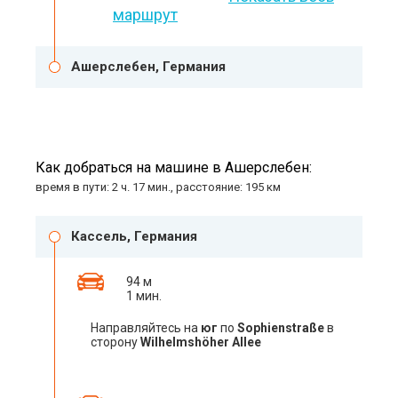
маршрут
Ашерслебен, Германия
Как добраться на машине в Ашерслебен:
время в пути: 2 ч. 17 мин., расстояние: 195 км
Кассель, Германия
94 м
1 мин.
Направляйтесь на
юг
по
Sophienstraße
в
сторону
Wilhelmshöher Allee