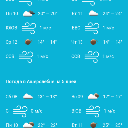
Пн 10
20°
—
20°
Вт 11
24°
—
24°
ЮЮВ
1 м/с
ВВС
1 м/с
Ср 12
14°
—
14°
Чт 13
14°
—
14°
ССВ
1 м/с
ССВ
1 м/с
Погода в Ашерслебне на 5 дней
Сб 08
13°
—
13°
Вс 09
17°
—
17°
С
0 м/с
ВЮВ
1 м/с
Пн 10
22°
—
22°
Вт 11
25°
—
25°