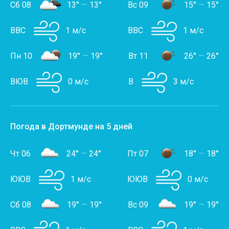
Сб 08
13°
—
13°
Вс 09
15°
—
15°
ВВС
1 м/с
ВВС
1 м/с
Пн 10
19°
—
19°
Вт 11
26°
—
26°
ВЮВ
0 м/с
В
3 м/с
Погода в Дортмунде на 5 дней
Чт 06
24°
—
24°
Пт 07
18°
—
18°
ЮЮВ
1 м/с
ЮЮВ
0 м/с
Сб 08
19°
—
19°
Вс 09
19°
—
19°