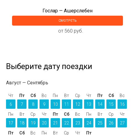
Гослар — Ашерслебен
СМОТРЕТЬ
от 560 руб.
Выберите дату поездки
Август
Сентябрь
Чт
Пт
Сб
Вс
Пн
Вт
Ср
Чт
Пт
Сб
Вс
6
7
8
9
10
11
12
13
14
15
16
Пн
Вт
Ср
Чт
Пт
Сб
Вс
Пн
Вт
Ср
Чт
17
18
19
20
21
22
23
24
25
26
27
Пт
Сб
Вс
Пн
Вт
Ср
Чт
Пт