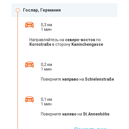
Гослар, Германия
0,3 км
1 мин.
Направляйтесь на
северо-восток
по
Kornstraße
в сторону
Kaninchengasse
0,2 км
1 мин.
Поверните
направо
на
Schielenstraße
0,1 км
1 мин.
Поверните
налево
на
St.Annenhöhe