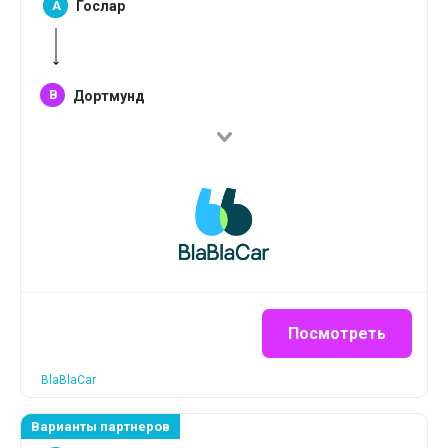
A
Гослар
B
Дортмунд
Посмотреть
BlaBlaCar
Варианты партнеров