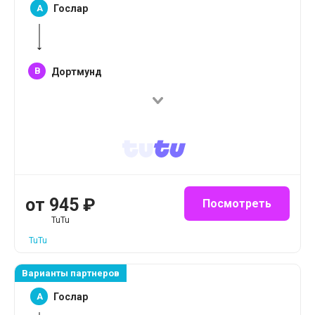
A
Гослар
B
Дортмунд
от
945
₽
Посмотреть
TuTu
TuTu
Варианты партнеров
A
Гослар