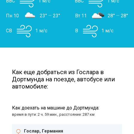
ВВС
1 м/с
ВВС
1 м/с
Пн 10
23°
—
23°
Вт 11
28°
—
28°
СВ
1 м/с
В
1 м/с
Как еще добраться из Гослара в
Дортмунда на поезде, автобусе или
автомобиле:
Как доехать на машине до Дортмунда:
время в пути: 2 ч. 59 мин., расстояние: 287 км
Гослар, Германия