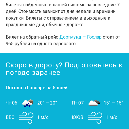
билеты найденные в нашей системе за последние 7
дней. Стоимость зависит от дня недели и времени
покупки. Билеты с отправлением в выходные и
праздничные дни, обычно - дороже.
Билет на обратный рейс
Дортмунд — Гослар
стоит от
965 рублей на одного взрослого.
Скоро в дорогу? Подготовьтесь к
погоде заранее
Погода в Госларе на 5 дней
Чт 06
20°
—
20°
Пт 07
15°
—
15°
ВВС
1 м/с
ЮЮВ
1 м/с