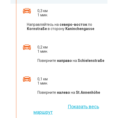
0,3 км
1 мин.
Направляйтесь на
северо-восток
по
Kornstraße
в сторону
Kaninchengasse
0,2 км
1 мин.
Поверните
направо
на
Schielenstraße
0,1 км
1 мин.
Поверните
налево
на
St.Annenhöhe
Показать весь
маршрут