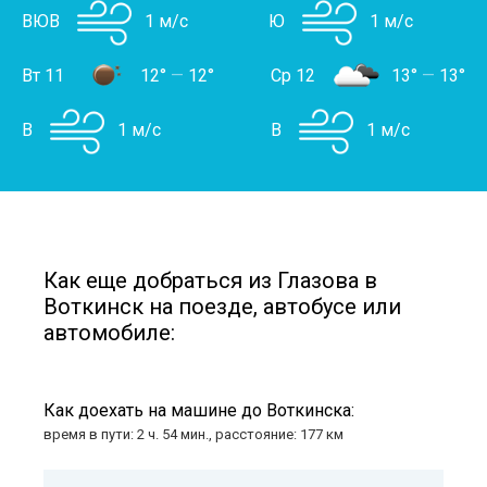
ВЮВ
1 м/с
Ю
1 м/с
Вт 11
12°
—
12°
Ср 12
13°
—
13°
В
1 м/с
В
1 м/с
Как еще добраться из Глазова в
Воткинск на поезде, автобусе или
автомобиле:
Как доехать на машине до Воткинска:
время в пути: 2 ч. 54 мин., расстояние: 177 км