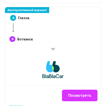
Альтернативный вариант
A
Глазов
B
Воткинск
Посмотреть