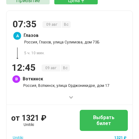
Прибытие
Цена
07
:
35
09
авг
Вс
Глазов
A
Россия, Глазов, улица Сулимова, дом 73Б
5 ч. 10 мин.
12
:
45
09
авг
Вс
Воткинск
B
Россия, Воткинск, улица Орджоникидзе, дом 17
от
1321
₽
Выбрать
билет
Unitiki
Unitiki
1321
₽