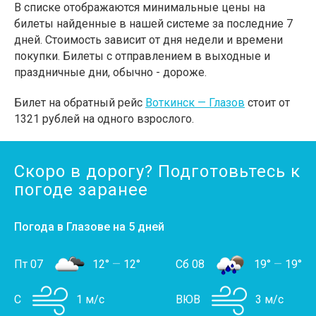
В списке отображаются минимальные цены на
билеты найденные в нашей системе за последние 7
дней. Стоимость зависит от дня недели и времени
покупки. Билеты с отправлением в выходные и
праздничные дни, обычно - дороже.
Билет на обратный рейс
Воткинск — Глазов
стоит от
1321 рублей на одного взрослого.
Скоро в дорогу? Подготовьтесь к
погоде заранее
Погода в Глазове на 5 дней
Пт 07
12°
—
12°
Сб 08
19°
—
19°
С
1 м/с
ВЮВ
3 м/с