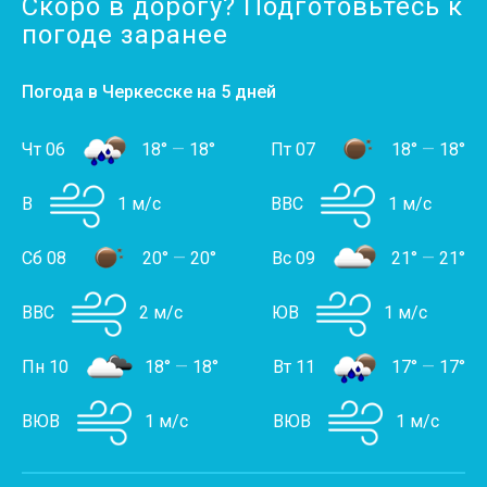
Скоро в дорогу? Подготовьтесь к
погоде заранее
Погода в Черкесске на 5 дней
Чт 06
18°
—
18°
Пт 07
18°
—
18°
В
1 м/с
ВВС
1 м/с
Сб 08
20°
—
20°
Вс 09
21°
—
21°
ВВС
2 м/с
ЮВ
1 м/с
Пн 10
18°
—
18°
Вт 11
17°
—
17°
ВЮВ
1 м/с
ВЮВ
1 м/с