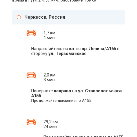
время в пути: 2 ч. 37 мин., расстояние: 169 км
Черкесск, Россия
1,7 км
4 мин.
Направляйтесь на
юг
по
пр. Ленина
/
А165
в
сторону
ул. Первомайская
2,0 км
3 мин.
Поверните
направо
на
ул. Ставропольская
/
А155
Продолжайте движение по А155
29,2 км
24 мин.