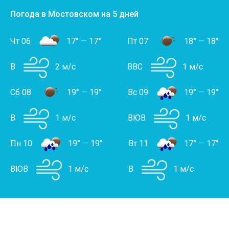
Погода в Мостовском на 5 дней
Чт 06
17°
—
17°
Пт 07
18°
—
18°
В
2 м/с
ВВС
1 м/с
Сб 08
19°
—
19°
Вс 09
19°
—
19°
В
1 м/с
ВЮВ
1 м/с
Пн 10
19°
—
19°
Вт 11
17°
—
17°
ВЮВ
1 м/с
В
1 м/с