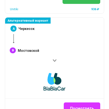
Unitiki
936
₽
Альтернативный вариант
A
Черкесск
B
Мостовской
Посмотреть