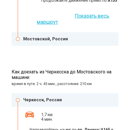
Продолжайте движение прямо по
А155
Показать весь
маршрут
Мостовской, Россия
Как доехать из Черкесска до Мостовского на
машине:
время в пути: 2 ч. 45 мин., расстояние: 210 км
Черкесск, Россия
1,7 км
4 мин.
Направляйтесь на
юг
по
пр. Ленина
/
А165
в