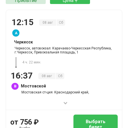
Прибытие
Цена
12
:
15
08
авг
Сб
A
Черкесск
Черкесск, автовокзал: Карачаево-Черкесская Республика,
г.Черкесск, Привокзальная площадь, 1
4 ч. 22 мин.
16
:
37
08
авг
Сб
Мостовской
B
Мостовская ст-ция: Краснодарский край,
от
756
₽
Выбрать
билет