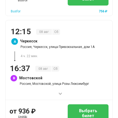
Busfor
Busfor
756
₽
12
:
15
08
авг
Сб
Черкесск
A
Россия, Черкесск, улица Привокзальная, дом 1А
4 ч. 22 мин.
16
:
37
08
авг
Сб
Мостовской
B
Россия, Мостовской, улица Розы Люксимбург
от
936
₽
Выбрать
билет
Unitiki