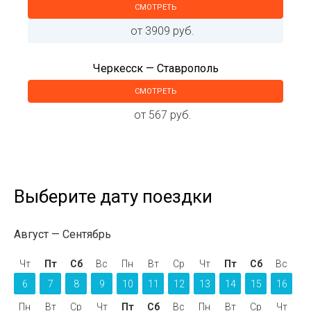
СМОТРЕТЬ
от 3909 руб.
Черкесск — Ставрополь
СМОТРЕТЬ
от 567 руб.
Выберите дату поездки
Август
Сентябрь
Чт
Пт
Сб
Вс
Пн
Вт
Ср
Чт
Пт
Сб
Вс
6
7
8
9
10
11
12
13
14
15
16
Пн
Вт
Ср
Чт
Пт
Сб
Вс
Пн
Вт
Ср
Чт