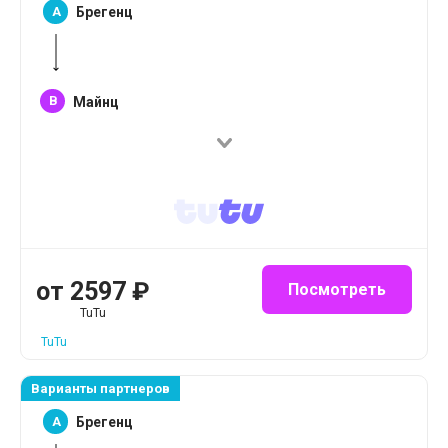
A
Брегенц
B
Майнц
от
2597
₽
Посмотреть
TuTu
TuTu
Варианты партнеров
A
Брегенц