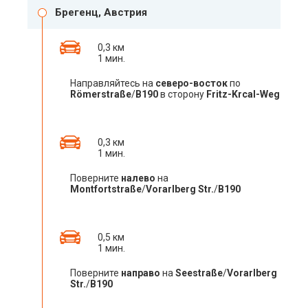
Брегенц, Австрия
0,3 км
1 мин.
Направляйтесь на
северо-восток
по
Römerstraße
/
B190
в сторону
Fritz-Krcal-Weg
0,3 км
1 мин.
Поверните
налево
на
Montfortstraße
/
Vorarlberg Str.
/
B190
0,5 км
1 мин.
Поверните
направо
на
Seestraße
/
Vorarlberg
Str.
/
B190