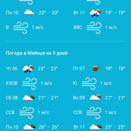
Пн 10
20°
—
20°
Вт 11
19°
—
19°
В
1 м/с
ВВС
1 м/с
Погода в Майнце на 5 дней
Чт 06
23°
—
23°
Пт 07
18°
—
18°
ЮЮВ
1 м/с
Ю
1 м/с
Сб 08
21°
—
21°
Вс 09
21°
—
21°
ССВ
1 м/с
ССВ
1 м/с
Пн 10
26°
—
26°
Вт 11
25°
—
25°