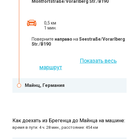
Montfortstraße
/
Vorarlberg Str.
/
B190
0,5 км
1 мин.
Поверните
направо
на
Seestraße
/
Vorarlberg
Str.
/
B190
Показать весь
маршрут
Майнц, Германия
Как доехать из Брегенца до Майнца на машине:
время в пути: 4 ч. 28 мин., расстояние: 454 км