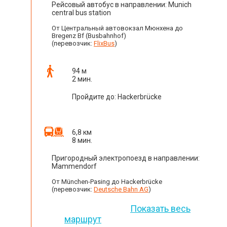
Рейсовый автобус в направлении: Munich
central bus station
От Центральный автовокзал Мюнхена до
Bregenz Bf (Busbahnhof)
(перевозчик:
FlixBus
)
94 м
2 мин.
Пройдите до: Hackerbrücke
6,8 км
8 мин.
Пригородный электропоезд в направлении:
Mammendorf
От München-Pasing до Hackerbrücke
(перевозчик:
Deutsche Bahn AG
)
Показать весь
маршрут