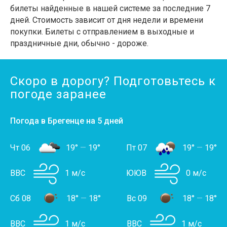
билеты найденные в нашей системе за последние 7
дней. Стоимость зависит от дня недели и времени
покупки. Билеты с отправлением в выходные и
праздничные дни, обычно - дороже.
Скоро в дорогу? Подготовьтесь к
погоде заранее
Погода в Брегенце на 5 дней
Чт 06
19°
—
19°
Пт 07
19°
—
19°
ВВС
1 м/с
ЮЮВ
0 м/с
Сб 08
18°
—
18°
Вс 09
18°
—
18°
ВВС
1 м/с
ВВС
1 м/с