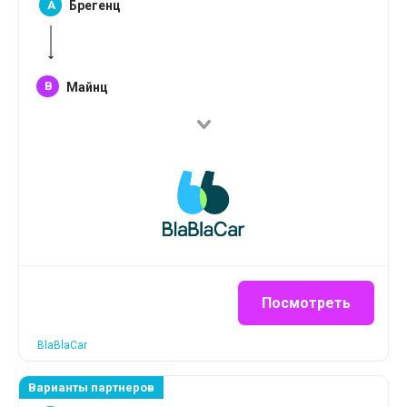
A
Брегенц
B
Майнц
Посмотреть
BlaBlaCar
Варианты партнеров