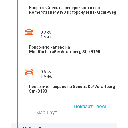
Направляйтесь на
северо-восток
по
Römerstraße
/
B190
в сторону
Fritz-Krcal-Weg
0,3 км
1 мин.
Поверните
налево
на
Montfortstraße
/
Vorarlberg Str.
/
B190
0,5 км
1 мин.
Поверните
направо
на
Seestraße
/
Vorarlberg
Str.
/
B190
Показать весь
маршрут