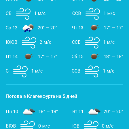
СВ
1 м/с
ССВ
1 м/с
Ср 12
20°
—
20°
Чт 13
17°
—
17°
ЮЮВ
2 м/с
ССВ
1 м/с
Пт 14
17°
—
17°
Сб 15
18°
—
18°
С
1 м/с
ССВ
1 м/с
Погода в Клагенфурте на 5 дней
Пн 10
18°
—
18°
Вт 11
20°
—
20°
ВЮВ
0 м/с
ЮВ
0 м/с