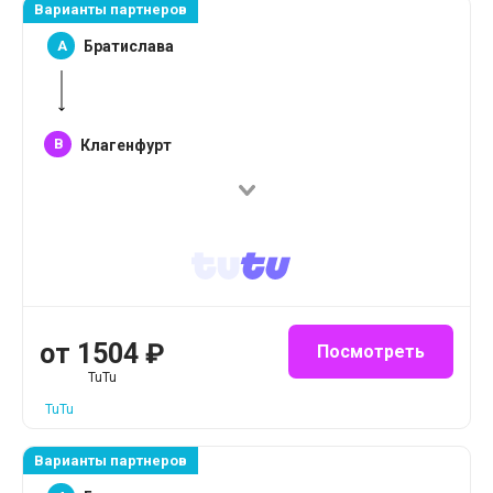
Варианты партнеров
A
Братислава
B
Клагенфурт
от
1504
₽
Посмотреть
TuTu
TuTu
Варианты партнеров