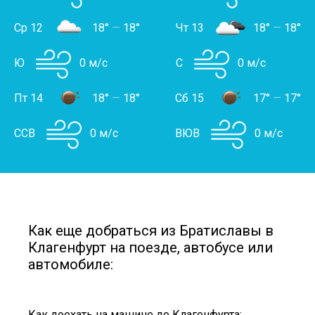
Ср 12
18°
—
18°
Чт 13
18°
—
18°
Ю
0 м/с
С
0 м/с
Пт 14
18°
—
18°
Сб 15
17°
—
17°
ССВ
0 м/с
ВЮВ
0 м/с
Как еще добраться из Братиславы в
Клагенфурт на поезде, автобусе или
автомобиле:
Как доехать на машине до Клагенфурта: