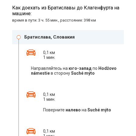
Как доехать из Братиславы до Клагенфурта на
машине:
время в пути: 3 ч. 55 мин., расстояние: 398 км
Братислава, Словакия
0,1 км
1 мин.
Направляйтесь на
юго-запад
по
Hodžovo
námestie
в сторону
Suché mýto
0,1 км
1 мин.
Поверните
налево
на
Suché mýto
0,1 км