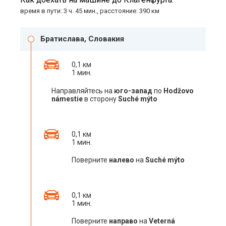
время в пути: 3 ч. 45 мин., расстояние: 390 км
Братислава, Словакия
0,1 км
1 мин.
Направляйтесь на
юго-запад
по
Hodžovo
námestie
в сторону
Suché mýto
0,1 км
1 мин.
Поверните
налево
на
Suché mýto
0,1 км
1 мин.
Поверните
направо
на
Veterná