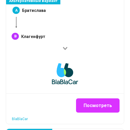
Альтернативный вариант
A
Братислава
B
Клагенфурт
Посмотреть
BlaBlaCar