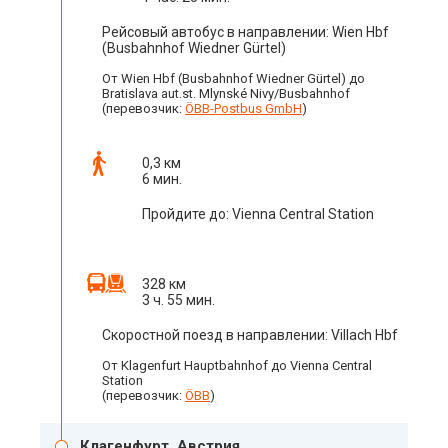
Рейсовый автобус в направлении: Wien Hbf
(Busbahnhof Wiedner Gürtel)
От Wien Hbf (Busbahnhof Wiedner Gürtel) до
Bratislava aut.st. Mlynské Nivy/Busbahnhof
(перевозчик:
ÖBB-Postbus GmbH
)
0,3 км
6 мин.
Пройдите до: Vienna Central Station
328 км
3 ч. 55 мин.
Скоростной поезд в направлении: Villach Hbf
От Klagenfurt Hauptbahnhof до Vienna Central
Station
(перевозчик:
ÖBB
)
Клагенфурт, Австрия