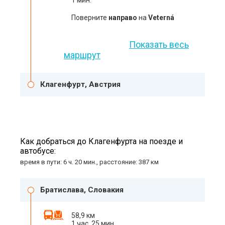
1 мин.
Поверните
направо
на
Veterná
Показать весь
маршрут
Клагенфурт, Австрия
Как добраться до Клагенфурта на поезде и
автобусе:
время в пути: 6 ч. 20 мин., расстояние: 387 км
Братислава, Словакия
58,9 км
1 час. 25 мин.