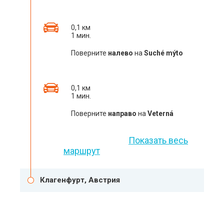
0,1 км
1 мин.
Поверните
налево
на
Suché mýto
0,1 км
1 мин.
Поверните
направо
на
Veterná
Показать весь
маршрут
Клагенфурт, Австрия