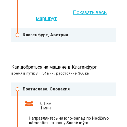
Показать весь
маршрут
Клагенфурт, Австрия
Как добраться на машине в Клагенфурт:
время в пути: 3 ч. 54 мин., расстояние: 366 км
Братислава, Словакия
0,1 км
1 мин.
Направляйтесь на
юго-запад
по
Hodžovo
námestie
в сторону
Suché mýto