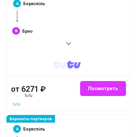
A
Бориспіль
B
Брно
от
6271
₽
Посмотреть
TuTu
TuTu
Варианты партнеров
A
Бориспіль