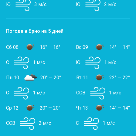
Ю
3 м/с
Ю
2 м/с
Погода в Брно на 5 дней
Сб 08
16°
—
16°
Вс 09
14°
—
14°
С
1 м/с
Ю
1 м/с
Пн 10
20°
—
20°
Вт 11
22°
—
22°
С
1 м/с
ССВ
1 м/с
Ср 12
20°
—
20°
Чт 13
14°
—
14°
ССВ
2 м/с
С
1 м/с