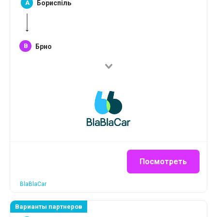
A
Бориспіль
B
Брно
Посмотреть
BlaBlaCar
Варианты партнеров