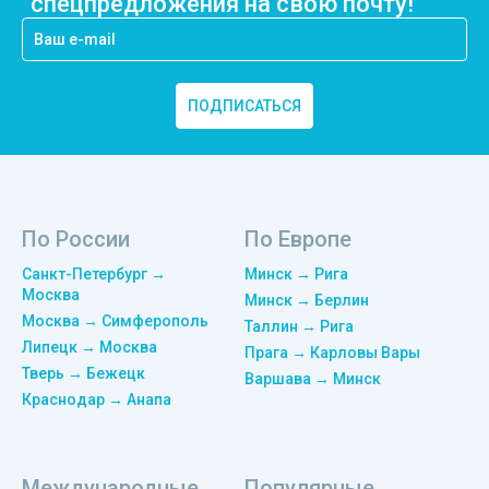
спецпредложения на свою почту!
ПОДПИСАТЬСЯ
По России
По Европе
Санкт-Петербург →
Минск → Рига
Москва
Минск → Берлин
Москва → Симферополь
Таллин → Рига
Липецк → Москва
Прага → Карловы Вары
Тверь → Бежецк
Варшава → Минск
Краснодар → Анапа
Международные
Популярные