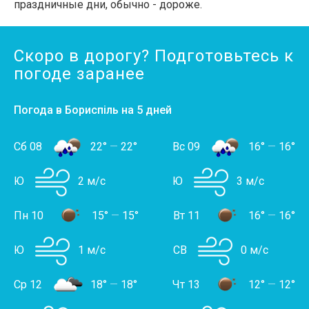
праздничные дни, обычно - дороже.
Скоро в дорогу? Подготовьтесь к
погоде заранее
Погода в Бориспіль на 5 дней
Сб 08
22°
—
22°
Вс 09
16°
—
16°
Ю
2 м/с
Ю
3 м/с
Пн 10
15°
—
15°
Вт 11
16°
—
16°
Ю
1 м/с
СВ
0 м/с
Ср 12
18°
—
18°
Чт 13
12°
—
12°