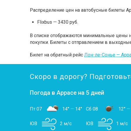
Распределение цен на автобусные билеты Ар
Flixbus — 3430 руб.
В списке отображаются минимальные цены на
покупки. Билеты с отправлением в выходные
Билет на обратный рейс
Лон-ле-Сонье — Арр
Скоро в дорогу? Подготовьт
Погода в Аррасе на 5 дней
Пт 07
14°
—
14°
Сб 08
12°
—
ЮВ
2 м/с
ЮВ
1 м/с