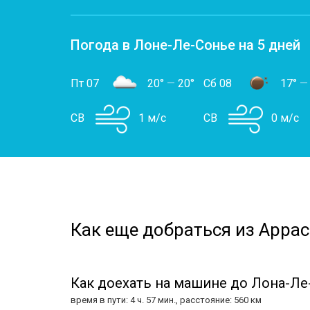
Погода в Лоне-Ле-Сонье на 5 дней
Пт 07
20°
—
20°
Сб 08
17°
—
СВ
1 м/с
СВ
0 м/с
Как еще добраться из Аррас
Как доехать на машине до Лона-Ле
время в пути: 4 ч. 57 мин., расстояние: 560 км