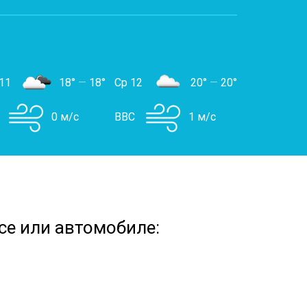
11
18°
—
18°
Ср 12
20°
—
20°
0 м/с
ВВС
1 м/с
се или автомобиле: