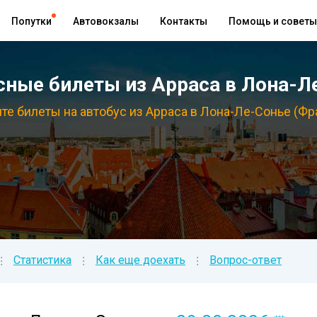
Попутки
Автовокзалы
Контакты
Помощь и советы
ные билеты из Арраса в Лона-Ле
те билеты на автобус из Арраса в Лона-Ле-Сонье (Фр
Статистика
Как еще доехать
Вопрос-ответ
⁝
⁝
⁝