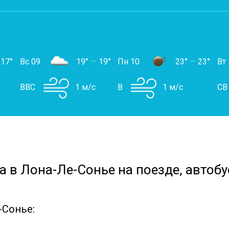
17°
Вс 09
19°
—
19°
Пн 10
23°
—
23°
Вт 
ВВС
1 м/с
В
1 м/с
СВ
а в Лона-Ле-Сонье на поезде, автобу
-Сонье: