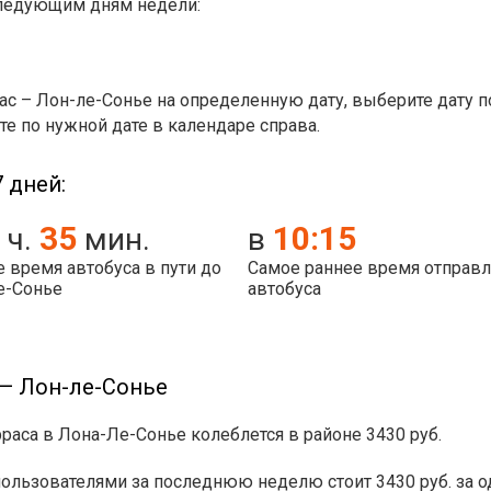
следующим дням недели:
ас – Лон-ле-Сонье на определенную дату, выберите дату 
те по нужной дате в календаре справа.
 дней:
35
10:15
ч.
мин.
в
 время автобуса в пути до
Самое раннее время отправ
е-Сонье
автобуса
 — Лон-ле-Сонье
рраса в Лона-Ле-Сонье колеблется в районе 3430 руб.
ьзователями за последнюю неделю стоит 3430 руб. за одн