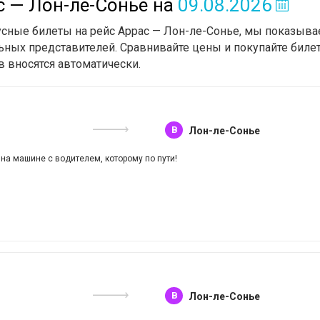
с — Лон-ле-Сонье
на
09.08.2026
усные билеты на рейс Аррас — Лон-ле-Сонье, мы показыва
ьных представителей. Сравнивайте цены и покупайте билет
в вносятся автоматически.
B
Лон-ле-Сонье
 на машине с водителем, которому по пути!
B
Лон-ле-Сонье