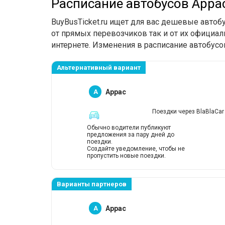
Расписание автобусов Арра
BuyBusTicket.ru ищет для вас дешевые автоб
от прямых перевозчиков так и от их официал
интернете. Изменения в расписание автобусо
Альтернативный вариант
A
Аррас
Поездки через BlaBlaCar
Обычно водители публикуют
предложения за пару дней до
поездки.
Создайте уведомление, чтобы не
пропустить новые поездки.
Варианты партнеров
A
Аррас