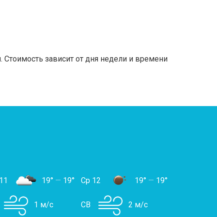
 Стоимость зависит от дня недели и времени
11
19°
—
19°
Ср 12
19°
—
19°
1 м/с
СВ
2 м/с