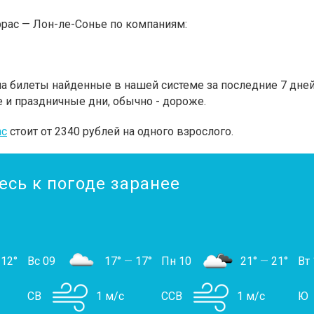
рас — Лон-ле-Сонье по компаниям:
 билеты найденные в нашей системе за последние 7 дней.
 и праздничные дни, обычно - дороже.
ас
стоит от 2340 рублей на одного взрослого.
есь к погоде заранее
12°
Вс 09
17°
—
17°
Пн 10
21°
—
21°
Вт 
СВ
1 м/с
ССВ
1 м/с
Ю