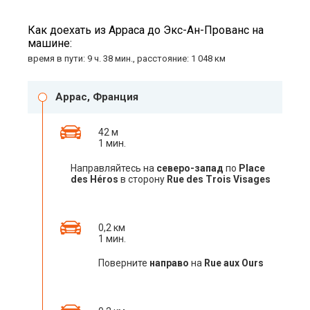
Как доехать из Арраса до Экс-Ан-Прованс на
машине:
время в пути: 9 ч. 38 мин., расстояние: 1 048 км
Аррас, Франция
42 м
1 мин.
Направляйтесь на
северо-запад
по
Place
des Héros
в сторону
Rue des Trois Visages
0,2 км
1 мин.
Поверните
направо
на
Rue aux Ours