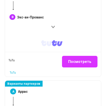
B
Экс-ан-Прованс
TuTu
Посмотреть
TuTu
Варианты партнеров
A
Аррас