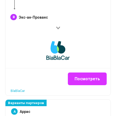
B
Экс-ан-Прованс
Посмотреть
BlaBlaCar
Варианты партнеров
A
Аррас