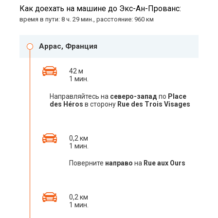
Как доехать на машине до Экс-Ан-Прованс:
время в пути: 8 ч. 29 мин., расстояние: 960 км
Аррас, Франция
42 м
1 мин.
Направляйтесь на
северо-запад
по
Place
des Héros
в сторону
Rue des Trois Visages
0,2 км
1 мин.
Поверните
направо
на
Rue aux Ours
0,2 км
1 мин.