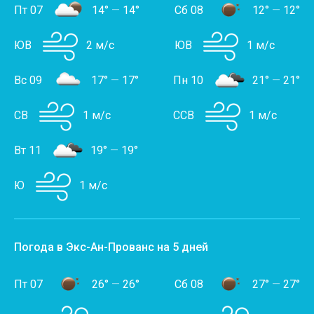
Пт 07
14°
—
14°
Сб 08
12°
—
12°
ЮВ
2 м/с
ЮВ
1 м/с
Вс 09
17°
—
17°
Пн 10
21°
—
21°
СВ
1 м/с
ССВ
1 м/с
Вт 11
19°
—
19°
Ю
1 м/с
Погода в Экс-Ан-Прованс на 5 дней
Пт 07
26°
—
26°
Сб 08
27°
—
27°