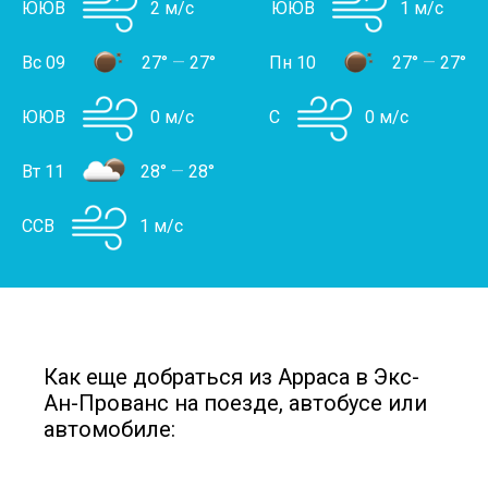
ЮЮВ
2 м/с
ЮЮВ
1 м/с
Вс 09
27°
—
27°
Пн 10
27°
—
27°
ЮЮВ
0 м/с
С
0 м/с
Вт 11
28°
—
28°
ССВ
1 м/с
Как еще добраться из Арраса в Экс-
Ан-Прованс на поезде, автобусе или
автомобиле: