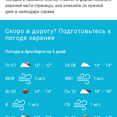
верхней части страницы, или кликните по нужной
дате в календаре справа.
Скоро в дорогу? Подготовьтесь к
погоде заранее
Погода в Арнсберге на 5 дней
Пт 07
12°
—
12°
Сб 08
14°
—
14°
ВЮВ
0 м/с
ВВС
1 м/с
Вс 09
14°
—
14°
Пн 10
18°
—
18°
В
1 м/с
СВ
1 м/с