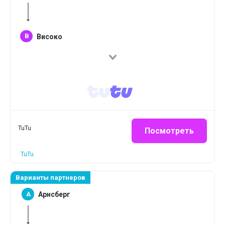
B
Високо
TuTu
Посмотреть
TuTu
Варианты партнеров
A
Арнсберг