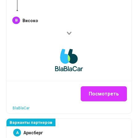
B
Високо
Посмотреть
BlaBlaCar
Варианты партнеров
A
Арнсберг