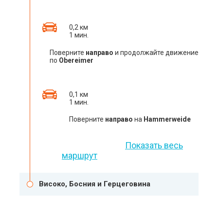
0,2 км
1 мин.
Поверните
направо
и продолжайте движение
по
Obereimer
0,1 км
1 мин.
Поверните
направо
на
Hammerweide
Показать весь
маршрут
Високо, Босния и Герцеговина