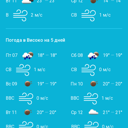
Вт 11
23°
—
23°
Ср 12
14°
—
14°
В
2 м/с
СВ
1 м/с
Погода в Високо на 5 дней
Пт 07
18°
—
18°
Сб 08
19°
—
19°
СВ
1 м/с
СВ
0 м/с
Вс 09
19°
—
19°
Пн 10
20°
—
20°
ВВС
0 м/с
ВВС
1 м/с
Вт 11
20°
—
20°
Ср 12
21°
—
21°
ВВС
0 м/с
ВВС
0 м/с