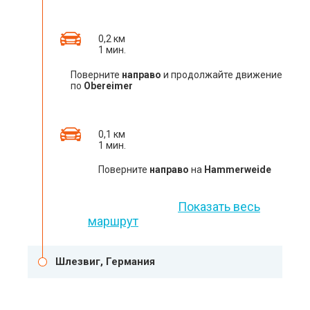
0,2 км
1 мин.
Поверните
направо
и продолжайте движение
по
Obereimer
0,1 км
1 мин.
Поверните
направо
на
Hammerweide
Показать весь
маршрут
Шлезвиг, Германия