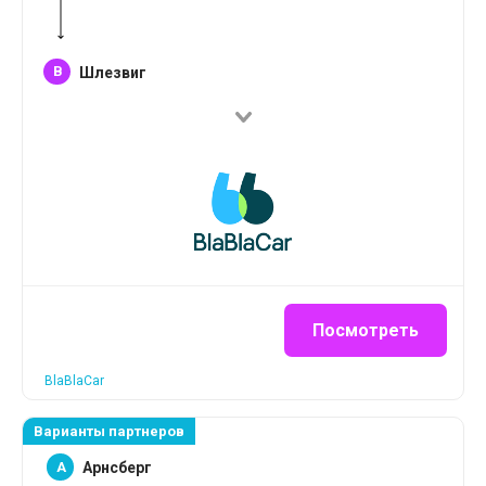
B
Шлезвиг
Посмотреть
BlaBlaCar
Варианты партнеров
A
Арнсберг