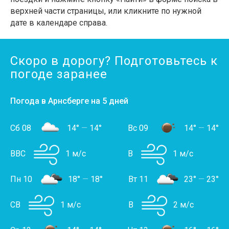
верхней части страницы, или кликните по нужной
дате в календаре справа.
Скоро в дорогу? Подготовьтесь к
погоде заранее
Погода в Арнсберге на 5 дней
Сб 08
14°
—
14°
Вс 09
14°
—
14°
ВВС
1 м/с
В
1 м/с
Пн 10
18°
—
18°
Вт 11
23°
—
23°
СВ
1 м/с
В
2 м/с