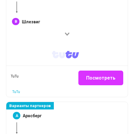
B
Шлезвиг
TuTu
Посмотреть
TuTu
Варианты партнеров
A
Арнсберг