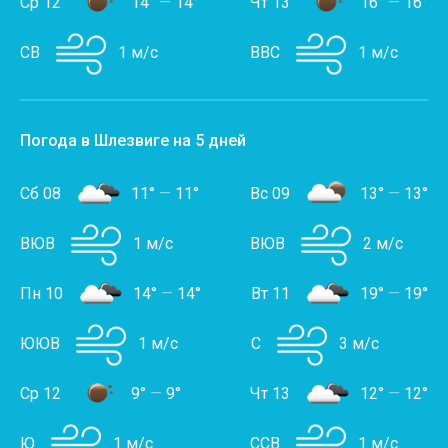
Ср 12
14°
—
14°
Чт 13
16°
—
16°
СВ
1 м/с
ВВС
1 м/с
Погода в Шлезвиге на 5 дней
Сб 08
11°
—
11°
Вс 09
13°
—
13°
ВЮВ
1 м/с
ВЮВ
2 м/с
Пн 10
14°
—
14°
Вт 11
19°
—
19°
ЮЮВ
1 м/с
С
3 м/с
Ср 12
9°
—
9°
Чт 13
12°
—
12°
Ю
1 м/с
ССВ
1 м/с