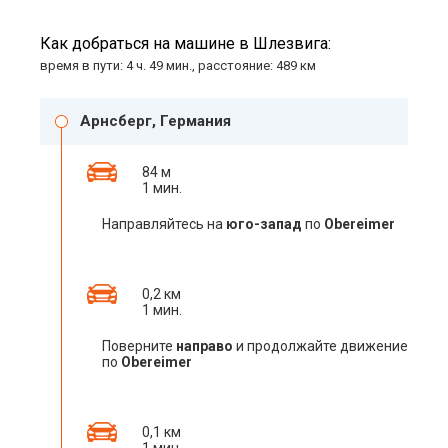
Как добраться на машине в Шлезвига:
время в пути: 4 ч. 49 мин., расстояние: 489 км
Арнсберг, Германия
84 м
1 мин.
Направляйтесь на
юго-запад
по
Obereimer
0,2 км
1 мин.
Поверните
направо
и продолжайте движение
по
Obereimer
0,1 км