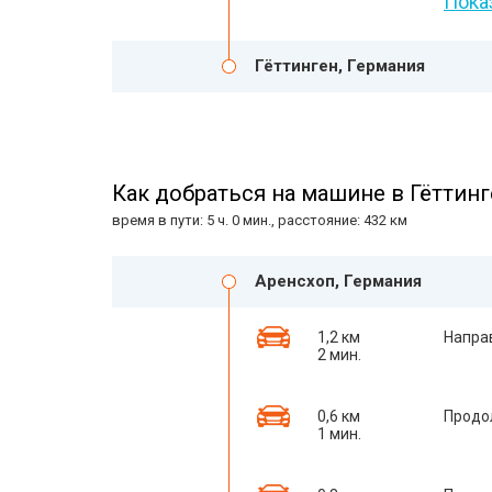
Пока
Гёттинген, Германия
Как добраться на машине в Гёттинг
время в пути: 5 ч. 0 мин., расстояние: 432 км
Аренсхоп, Германия
1,2 км
Напра
2 мин.
0,6 км
Продо
1 мин.