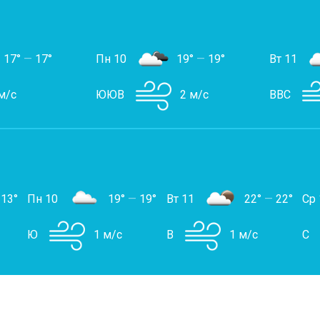
17°
—
17°
Пн 10
19°
—
19°
Вт 11
м/с
ЮЮВ
2 м/с
ВВС
13°
Пн 10
19°
—
19°
Вт 11
22°
—
22°
Ср 
Ю
1 м/с
В
1 м/с
С