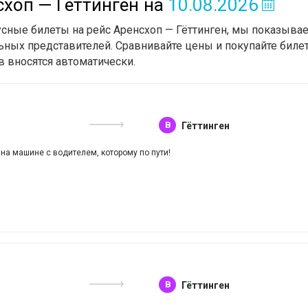
схоп — Гёттинген
на
10.08.2026
усные билеты на рейс Аренсхоп — Гёттинген, мы показыва
ьных представителей. Сравнивайте цены и покупайте билет
в вносятся автоматически.
B
Гёттинген
 на машине с водителем, которому по пути!
B
Гёттинген