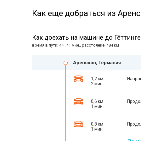
Как еще добраться из Аренс
Как доехать на машине до Гёттинге
время в пути: 4 ч. 41 мин., расстояние: 484 км
Аренсхоп, Германия
1,2 км
Напра
2 мин.
0,6 км
Продо
1 мин.
0,8 км
Продо
1 мин.