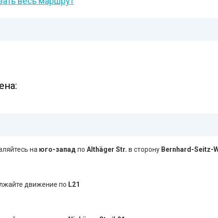
зать весь маршрут
ена:
вляйтесь на
юго-запад
по
Althäger Str.
в сторону
Bernhard-Seitz-
лжайте движение по
L21