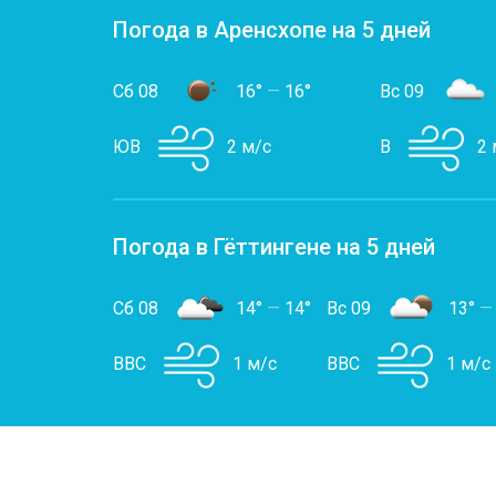
Погода в Аренсхопе на 5 дней
Сб 08
16°
—
16°
Вс 09
ЮВ
2 м/с
В
2 
Погода в Гёттингене на 5 дней
Сб 08
14°
—
14°
Вс 09
13°
—
ВВС
1 м/с
ВВС
1 м/с