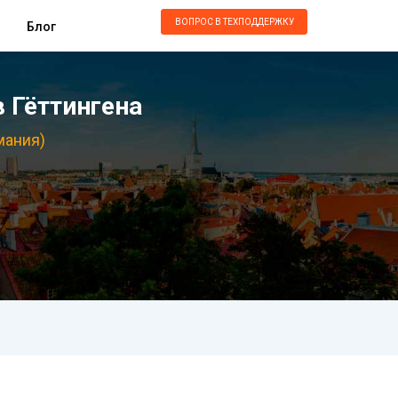
ВОПРОС В ТЕХПОДДЕРЖКУ
Блог
 Гёттингена
мания)