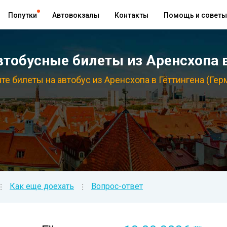
Попутки
Автовокзалы
Контакты
Помощь и советы
тобусные билеты из Аренсхопа в
те билеты на автобус из Аренсхопа в Гёттингена (Гер
Как еще доехать
Вопрос-ответ
⁝
⁝