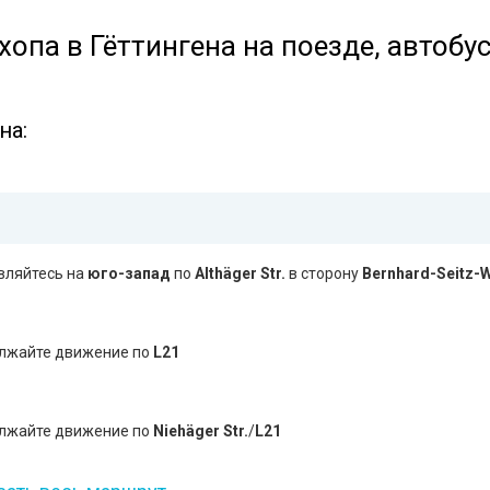
хопа в Гёттингена на поезде, автобу
на:
вляйтесь на
юго-запад
по
Althäger Str.
в сторону
Bernhard-Seitz-
лжайте движение по
L21
лжайте движение по
Niehäger Str.
/
L21