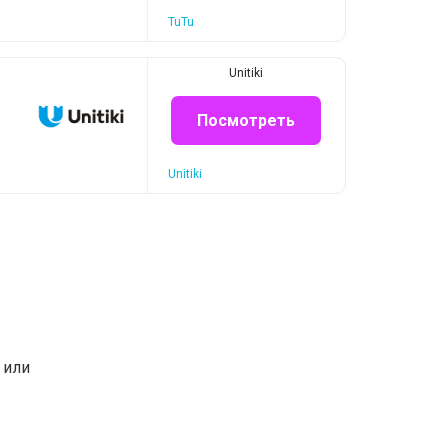
TuTu
Unitiki
Посмотреть
Unitiki
или