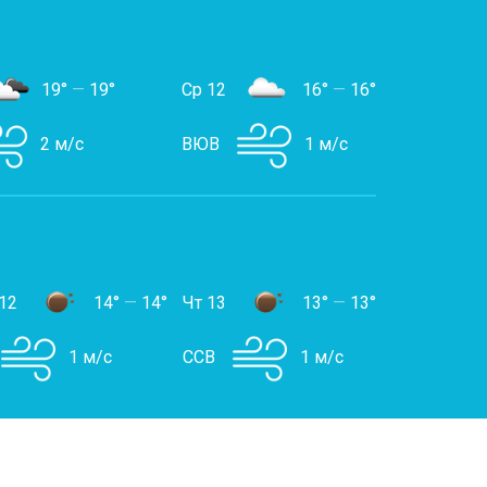
19°
—
19°
Ср 12
16°
—
16°
2 м/с
ВЮВ
1 м/с
12
14°
—
14°
Чт 13
13°
—
13°
1 м/с
ССВ
1 м/с