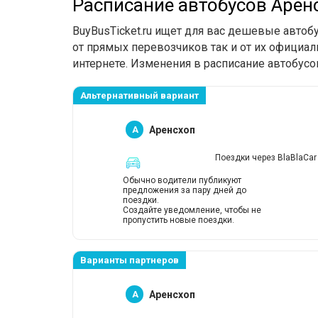
Расписание автобусов Арен
BuyBusTicket.ru ищет для вас дешевые автоб
от прямых перевозчиков так и от их официал
интернете. Изменения в расписание автобусо
Альтернативный вариант
A
Аренсхоп
Поездки через BlaBlaCar
Обычно водители публикуют
предложения за пару дней до
поездки.
Создайте уведомление, чтобы не
пропустить новые поездки.
Варианты партнеров
A
Аренсхоп