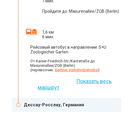
1 мин.
Пройдите до: Masurenallee/ZOB (Berlin)
1,6 км
6 мин.
Рейсовый автобус в направлении: S+U
Zoologischer Garten
От Kaiser-Friedrich-Str./Kantstraße до
Masurenallee/ZOB (Berlin)
(перевозчик:
Berliner Verkehrsbetriebe
)
Показать весь
маршрут
Дессау-Росслау, Германия