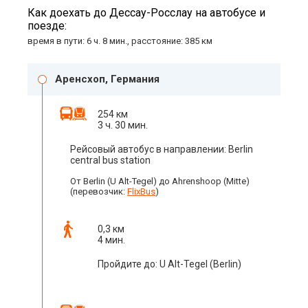
Как доехать до Дессау-Росслау на автобусе и
поезде:
время в пути: 6 ч. 8 мин., расстояние: 385 км
Аренсхоп, Германия
254 км
3 ч. 30 мин.
Рейсовый автобус в направлении: Berlin
central bus station
От Berlin (U Alt-Tegel) до Ahrenshoop (Mitte)
(перевозчик:
FlixBus
)
0,3 км
4 мин.
Пройдите до: U Alt-Tegel (Berlin)