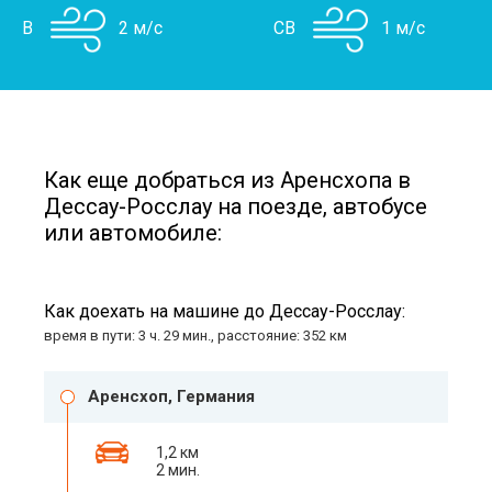
В
2 м/с
СВ
1 м/с
Как еще добраться из Аренсхопа в
Дессау-Росслау на поезде, автобусе
или автомобиле:
Как доехать на машине до Дессау-Росслау:
время в пути: 3 ч. 29 мин., расстояние: 352 км
Аренсхоп, Германия
1,2 км
2 мин.