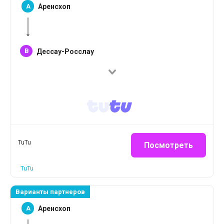
A
Аренсхоп
B
Дессау-Росслау
TuTu
Посмотреть
TuTu
Варианты партнеров
A
Аренсхоп