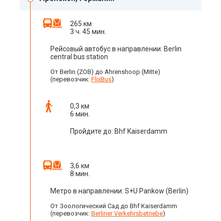
265 км
3 ч. 45 мин.
Рейсовый автобус в направлении: Berlin
central bus station
От Berlin (ZOB) до Ahrenshoop (Mitte)
(перевозчик:
FlixBus
)
0,3 км
6 мин.
Пройдите до: Bhf Kaiserdamm
3,6 км
8 мин.
Метро в направлении: S+U Pankow (Berlin)
От Зоологический Сад до Bhf Kaiserdamm
(перевозчик:
Berliner Verkehrsbetriebe
)