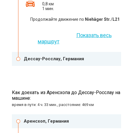
0,8 км
1 мин.
Продолжайте движение по
Niehäger Str.
/
L21
Показать весь
маршрут
Дессау-Росслау, Германия
Как доехать из Аренсхопа до Дессау-Росслау на
машине:
время в пути: 4 ч. 33 мин., расстояние: 469 км
Аренсхоп, Германия