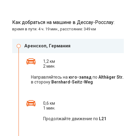
Как добраться на машине в Дессау-Росслау:
время в пути: 4 ч. 19 мин., расстояние: 349 км
Аренсхоп, Германия
1,2 км
2 мин.
Направляйтесь на
юго-запад
по
Althäger Str.
в сторону
Bernhard-Seitz-Weg
0,6 км
1 мин.
Продолжайте движение по
L21