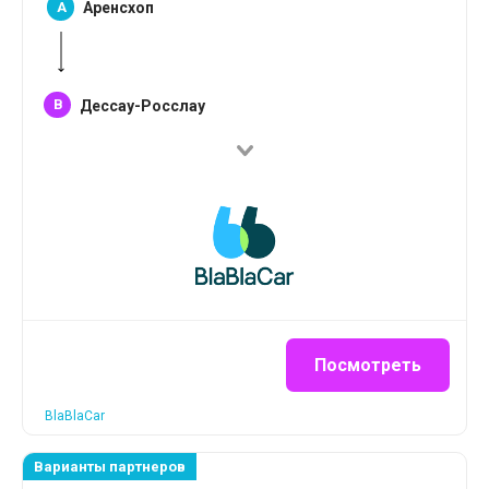
A
Аренсхоп
B
Дессау-Росслау
Посмотреть
BlaBlaCar
Варианты партнеров