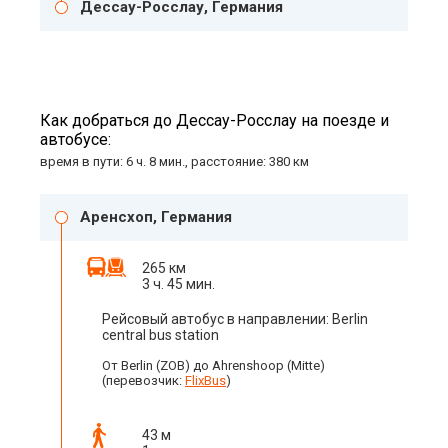
Дессау-Росслау, Германия
Как добраться до Дессау-Росслау на поезде и
автобусе:
время в пути: 6 ч. 8 мин., расстояние: 380 км
Аренсхоп, Германия
265 км
3 ч. 45 мин.
Рейсовый автобус в направлении: Berlin
central bus station
От Berlin (ZOB) до Ahrenshoop (Mitte)
(перевозчик:
FlixBus
)
43 м