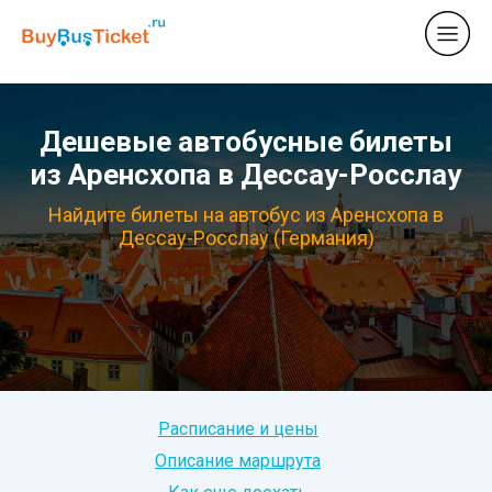
Дешевые автобусные билеты
из Аренсхопа в Дессау-Росслау
Найдите билеты на автобус из Аренсхопа в
Дессау-Росслау (Германия)
Расписание и цены
Описание маршрута