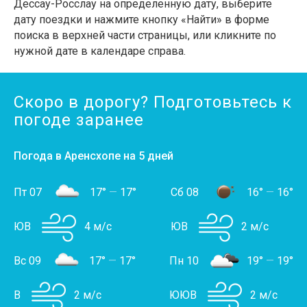
Дессау-Росслау на определенную дату, выберите
дату поездки и нажмите кнопку «Найти» в форме
поиска в верхней части страницы, или кликните по
нужной дате в календаре справа.
Скоро в дорогу? Подготовьтесь к
погоде заранее
Погода в Аренсхопе на 5 дней
Пт 07
17°
—
17°
Сб 08
16°
—
16°
ЮВ
4 м/с
ЮВ
2 м/с
Вс 09
17°
—
17°
Пн 10
19°
—
19°
В
2 м/с
ЮЮВ
2 м/с