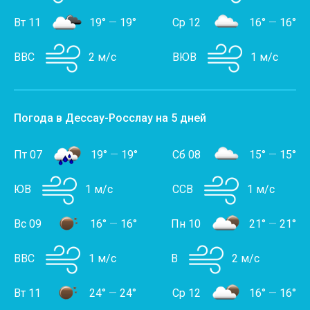
Вт 11
19°
—
19°
Ср 12
16°
—
16°
ВВС
2 м/с
ВЮВ
1 м/с
Погода в Дессау-Росслау на 5 дней
Пт 07
19°
—
19°
Сб 08
15°
—
15°
ЮВ
1 м/с
ССВ
1 м/с
Вс 09
16°
—
16°
Пн 10
21°
—
21°
ВВС
1 м/с
В
2 м/с
Вт 11
24°
—
24°
Ср 12
16°
—
16°