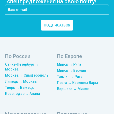
спецпредложения на свою почту!
ПОДПИСАТЬСЯ
По России
По Европе
Санкт-Петербург →
Минск → Рига
Москва
Минск → Берлин
Москва → Симферополь
Таллин → Рига
Липецк → Москва
Прага → Карловы Вары
Тверь → Бежецк
Варшава → Минск
Краснодар → Анапа