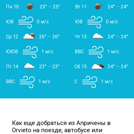
Пн 10
25°
—
25°
Вт 11
24°
—
24°
ЮВ
0 м/с
ЮВ
0 м/с
Ср 12
26°
—
26°
Чт 13
24°
—
24°
ЮЮВ
1 м/с
ВВС
1 м/с
Пт 14
23°
—
23°
Сб 15
24°
—
24°
ВВС
1 м/с
С
1 м/с
Как еще добраться из Апричены в
Orvieto на поезде, автобусе или