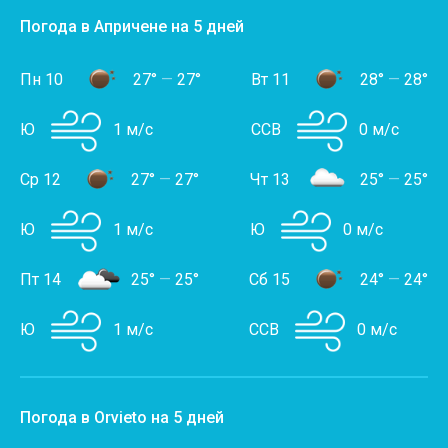
Погода в Апричене на 5 дней
Пн 10
27°
—
27°
Вт 11
28°
—
28°
Ю
1 м/с
ССВ
0 м/с
Ср 12
27°
—
27°
Чт 13
25°
—
25°
Ю
1 м/с
Ю
0 м/с
Пт 14
25°
—
25°
Сб 15
24°
—
24°
Ю
1 м/с
ССВ
0 м/с
Погода в Orvieto на 5 дней