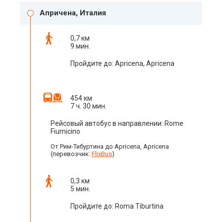
Апричена, Италия
0,7 км
9 мин.
Пройдите до: Apricena, Apricena
454 км
7 ч. 30 мин.
Рейсовый автобус в направлении: Rome
Fiumicino
От Рим-Тибуртина до Apricena, Apricena
(перевозчик:
FlixBus
)
0,3 км
5 мин.
Пройдите до: Roma Tiburtina