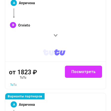
A
Апричена
B
Orvieto
от
1823
₽
Посмотреть
TuTu
TuTu
Варианты партнеров
A
Апричена