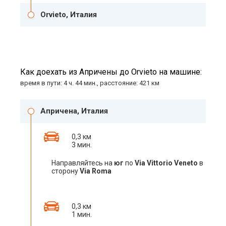
Orvieto, Италия
Как доехать из Апричены до Orvieto на машине:
время в пути: 4 ч. 44 мин., расстояние: 421 км
Апричена, Италия
0,3 км
3 мин.
Направляйтесь на
юг
по
Via Vittorio Veneto
в
сторону
Via Roma
0,3 км
1 мин.