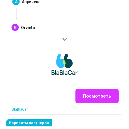
A
Апричена
B
Orvieto
Посмотреть
BlaBlaCar
Варианты партнеров