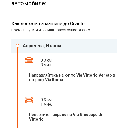
автомобиле:
Как доехать на машине до Orvieto:
время в пути: 4 ч. 22 мин., расстояние: 439 км
Апричена, Италия
0,3 км
3 мин.
Направляйтесь на
юг
по
Via Vittorio Veneto
в
сторону
Via Roma
0,3 км
1 мин.
Поверните
направо
на
Via Giuseppe di
Vittorio