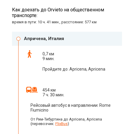
Как доехать до Orvieto на общественном
транспорте:
время в пути: 10 ч. 41 мин., расстояние: 577 км
Апричена, Италия
0,7 км
9 мин.
Пройдите до: Apricena, Apricena
454 км
7 ч. 30 мин.
Рейсовый автобус в направлении: Rome
Fiumicino
От Рим-Тибуртина до Apricena, Apricena
(перевозчик:
FlixBus
)