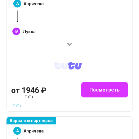
A
Апричена
B
Лукка
от
1946
₽
Посмотреть
TuTu
TuTu
Варианты партнеров
A
Апричена