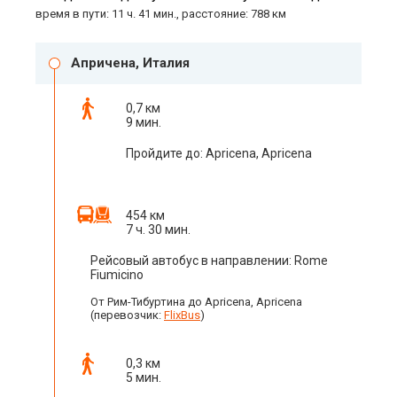
время в пути: 11 ч. 41 мин., расстояние: 788 км
Апричена, Италия
0,7 км
9 мин.
Пройдите до: Apricena, Apricena
454 км
7 ч. 30 мин.
Рейсовый автобус в направлении: Rome
Fiumicino
От Рим-Тибуртина до Apricena, Apricena
(перевозчик:
FlixBus
)
0,3 км
5 мин.