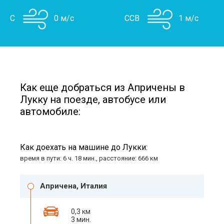
С
0 м/с
ССВ
1 м/с
Как еще добраться из Апричены в
Лукку на поезде, автобусе или
автомобиле:
Как доехать на машине до Лукки:
время в пути: 6 ч. 18 мин., расстояние: 666 км
Апричена, Италия
0,3 км
3 мин.