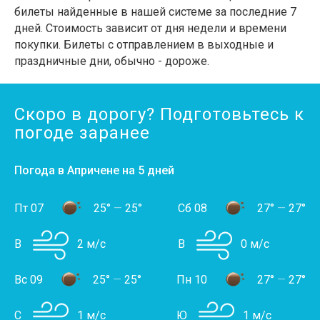
билеты найденные в нашей системе за последние 7
дней. Стоимость зависит от дня недели и времени
покупки. Билеты с отправлением в выходные и
праздничные дни, обычно - дороже.
Скоро в дорогу? Подготовьтесь к
погоде заранее
Погода в Апричене на 5 дней
Пт 07
25°
—
25°
Сб 08
27°
—
27°
В
2 м/с
В
0 м/с
Вс 09
25°
—
25°
Пн 10
27°
—
27°
С
1 м/с
Ю
1 м/с