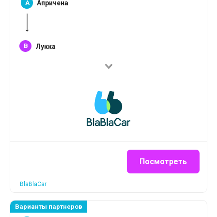
A
Апричена
B
Лукка
Посмотреть
BlaBlaCar
Варианты партнеров