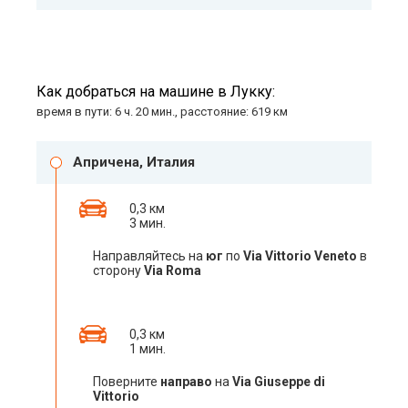
Как добраться на машине в Лукку:
время в пути: 6 ч. 20 мин., расстояние: 619 км
Апричена, Италия
0,3 км
3 мин.
Направляйтесь на
юг
по
Via Vittorio Veneto
в
сторону
Via Roma
0,3 км
1 мин.
Поверните
направо
на
Via Giuseppe di
Vittorio