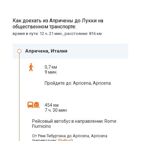
Как доехать из Апричены до Лукки на
общественном транспорте:
время в пути: 12 ч. 21 мин., расстояние: 816 км
Апричена, Италия
0,7 км
9 мин.
Пройдите до: Apricena, Apricena
454 км
7 ч. 30 мин.
Рейсовый автобус в направлении: Rome
Fiumicino
От Рим-Тибуртина до Apricena, Apricena
(перевозчик:
FlixBus
)