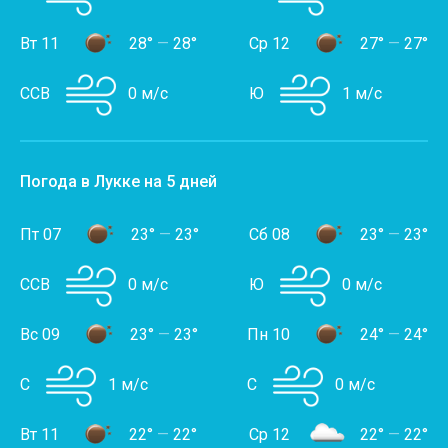
Вт 11
28°
—
28°
Ср 12
27°
—
27°
ССВ
0 м/с
Ю
1 м/с
Погода в Лукке на 5 дней
Пт 07
23°
—
23°
Сб 08
23°
—
23°
ССВ
0 м/с
Ю
0 м/с
Вс 09
23°
—
23°
Пн 10
24°
—
24°
С
1 м/с
С
0 м/с
Вт 11
22°
—
22°
Ср 12
22°
—
22°