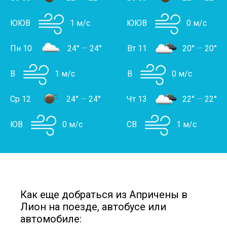
ЮЮВ
1 м/с
ЮЮВ
0 м/с
Пн 10
24°
—
24°
Вт 11
20°
—
20°
В
1 м/с
В
0 м/с
Ср 12
24°
—
24°
Чт 13
22°
—
22°
ЮВ
0 м/с
СВ
1 м/с
Как еще добраться из Апричены в
Лион на поезде, автобусе или
автомобиле: