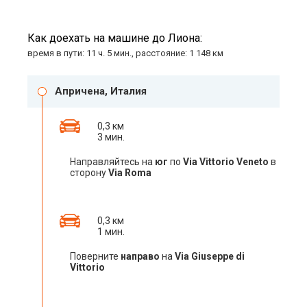
Как доехать на машине до Лиона:
время в пути: 11 ч. 5 мин., расстояние: 1 148 км
Апричена, Италия
0,3 км
3 мин.
Направляйтесь на
юг
по
Via Vittorio Veneto
в
сторону
Via Roma
0,3 км
1 мин.
Поверните
направо
на
Via Giuseppe di
Vittorio