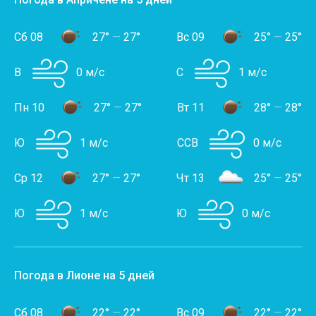
Сб 08
27°
—
27°
Вс 09
25°
—
25°
В
0 м/с
С
1 м/с
Пн 10
27°
—
27°
Вт 11
28°
—
28°
Ю
1 м/с
ССВ
0 м/с
Ср 12
27°
—
27°
Чт 13
25°
—
25°
Ю
1 м/с
Ю
0 м/с
Погода в Лионе на 5 дней
Сб 08
22°
—
22°
Вс 09
22°
—
22°