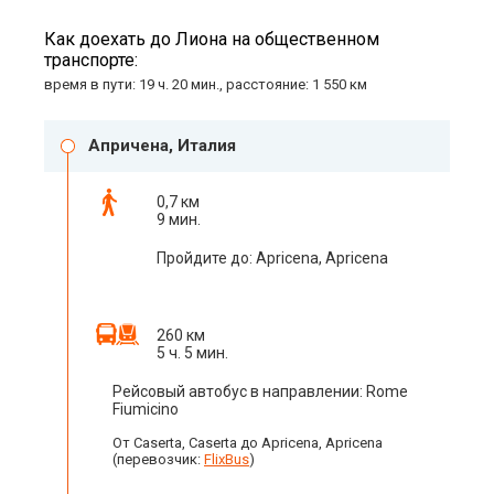
Как доехать до Лиона на общественном
транспорте:
время в пути: 19 ч. 20 мин., расстояние: 1 550 км
Апричена, Италия
0,7 км
9 мин.
Пройдите до: Apricena, Apricena
260 км
5 ч. 5 мин.
Рейсовый автобус в направлении: Rome
Fiumicino
От Caserta, Caserta до Apricena, Apricena
(перевозчик:
FlixBus
)