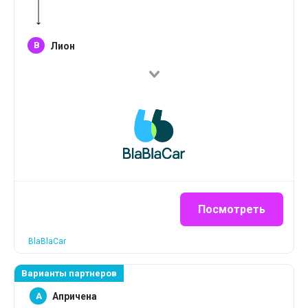
B
Лион
Посмотреть
BlaBlaCar
Варианты партнеров
A
Апричена