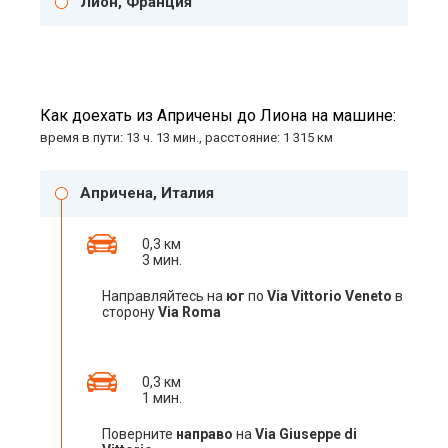
Лион, Франция
Как доехать из Апричены до Лиона на машине:
время в пути: 13 ч. 13 мин., расстояние: 1 315 км
Апричена, Италия
0,3 км
3 мин.
Направляйтесь на
юг
по
Via Vittorio Veneto
в
сторону
Via Roma
0,3 км
1 мин.
Поверните
направо
на
Via Giuseppe di