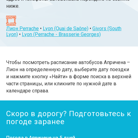
ниже.
Лион Perrache
•
Lyon (Quai de Saône)
•
Givors (South
Lyon)
•
Lyon (Perrache - Brasserie Georges)
Чтобы посмотреть расписание автобусов Апричена –
Лион на определенную дату, выберите дату поездки
и нажмите кнопку «Найти» в форме поиска в верхней
части страницы, или кликните по нужной дате в
календаре справа.
Скоро в дорогу? Подготовьтесь к
погоде заранее
Погода в Апричене на 5 дней