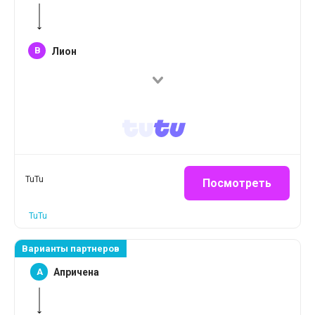
B
Лион
TuTu
Посмотреть
TuTu
Варианты партнеров
A
Апричена