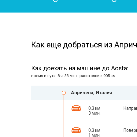
Как еще добраться из Априч
Как доехать на машине до Aosta:
время в пути: 8 ч. 33 мин., расстояние: 905 км
Апричена, Италия
0,3 км
Напра
3 мин.
0,3 км
Повер
1 мин.