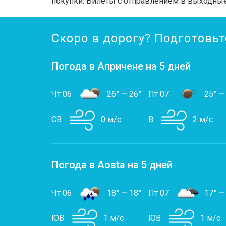
покупки. Билеты с отправлением в выходные
Скоро в дорогу? Подготовьт
Погода в Апричене на 5 дней
Чт 06
26°
—
26°
Пт 07
25°
—
СВ
0 м/с
В
2 м/с
Погода в Aosta на 5 дней
Чт 06
18°
—
18°
Пт 07
17°
—
ЮВ
1 м/с
ЮВ
1 м/с