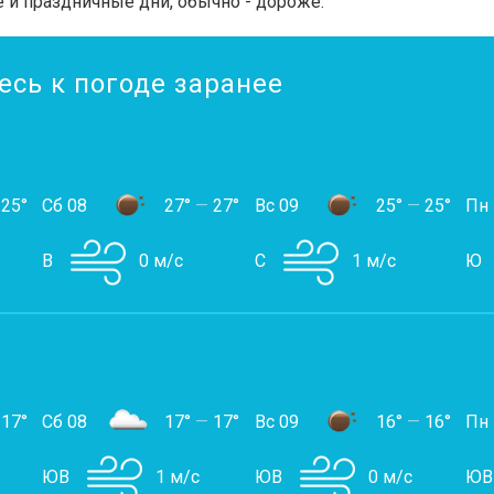
 и праздничные дни, обычно - дороже.
есь к погоде заранее
25°
Сб 08
27°
—
27°
Вс 09
25°
—
25°
Пн
В
0 м/с
С
1 м/с
Ю
17°
Сб 08
17°
—
17°
Вс 09
16°
—
16°
Пн
ЮВ
1 м/с
ЮВ
0 м/с
ЮВ