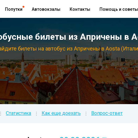
Попутки
Автовокзалы
Контакты
Помощь и советы
бусные билеты из Апричены в Ao
айдите билеты на автобус из Апричены в Aosta (Итали
Статистика
Как еще доехать
Вопрос-ответ
⁝
⁝
⁝