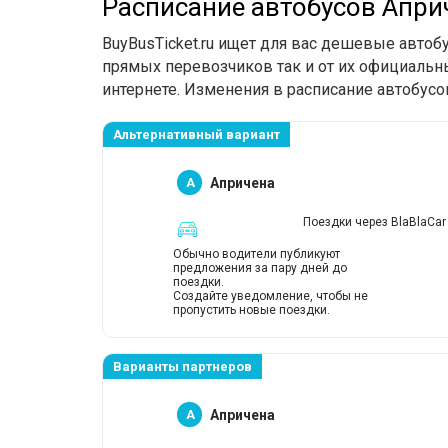
Расписание автобусов Апри
BuyBusTicket.ru ищет для вас дешевые автоб
прямых перевозчиков так и от их официальны
интернете. Изменения в расписание автобусо
Альтернативный вариант
A
Апричена
Поездки через BlaBlaCar
Обычно водители публикуют
предложения за пару дней до
поездки.
Создайте уведомление, чтобы не
пропустить новые поездки.
Варианты партнеров
A
Апричена