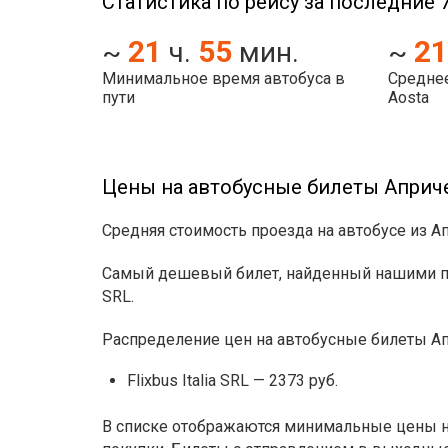
Статистика по рейсу за последние 7
21
55
21
~
ч.
мин.
~
Минимальное время автобуса в
Среднее
пути
Aosta
Цены на автобусные билеты Априче
Средняя стоимость проезда на автобусе из Ап
Самый дешевый билет, найденный нашими поль
SRL.
Распределение цен на автобусные билеты Ап
Flixbus Italia SRL — 2373 руб.
В списке отображаются минимальные цены на