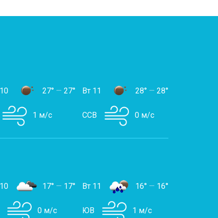
 10
27°
—
27°
Вт 11
28°
—
28°
1 м/с
ССВ
0 м/с
 10
17°
—
17°
Вт 11
16°
—
16°
0 м/с
ЮВ
1 м/с