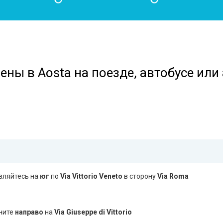
ены в Aosta на поезде, автобусе или
вляйтесь на
юг
по
Via Vittorio Veneto
в сторону
Via Roma
ните
направо
на
Via Giuseppe di Vittorio