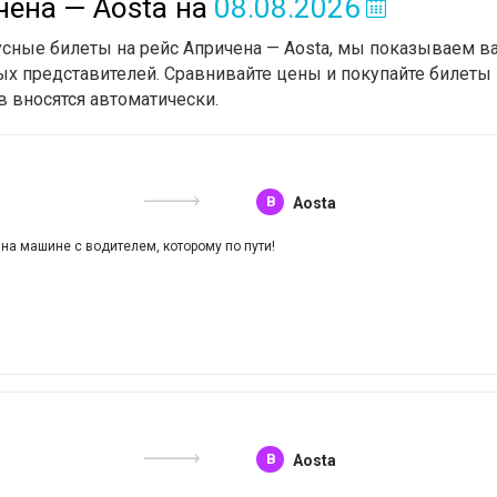
чена — Aosta
на
08.08.2026
усные билеты на рейс Апричена — Aosta, мы показываем ва
х представителей. Сравнивайте цены и покупайте билеты 
в вносятся автоматически.
B
Aosta
 на машине с водителем, которому по пути!
B
Aosta