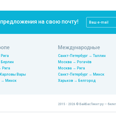
цпредложения на свою почту!
ропе
Международные
 Рига
Санкт-Петербург → Таллин
 Берлин
Москва → Рогачёв
→ Рига
Москва → Рига
 Карловы Вары
Санкт-Петербург → Минск
 → Минск
Харьков → Белгород
2015 - 2026 © БайБасТикет.ру — биле