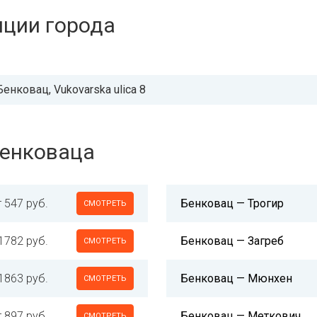
нции города
Бенковац, Vukovarska ulica 8
Бенковаца
т 547 руб.
Бенковац — Трогир
СМОТРЕТЬ
1782 руб.
Бенковац — Загреб
СМОТРЕТЬ
1863 руб.
Бенковац — Мюнхен
СМОТРЕТЬ
т 897 руб.
Бенковац — Меткович
СМОТРЕТЬ