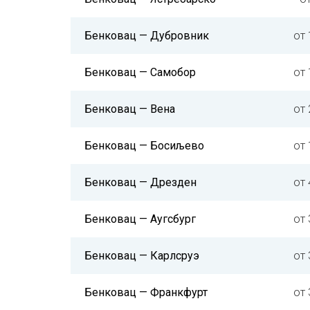
Бенковац — Дубровник
от 
Бенковац — Самобор
от 
Бенковац — Вена
от 
Бенковац — Босиљево
от 
Бенковац — Дрезден
от 
Бенковац — Аугсбург
от 
Бенковац — Карлсруэ
от 
Бенковац — Франкфурт
от 