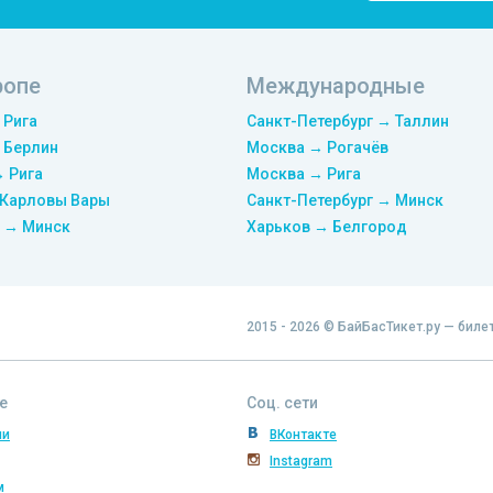
ропе
Международные
 Рига
Санкт-Петербург → Таллин
 Берлин
Москва → Рогачёв
→ Рига
Москва → Рига
 Карловы Вары
Санкт-Петербург → Минск
 → Минск
Харьков → Белгород
2015 - 2026 © БайБасТикет.ру — биле
е
Соц. сети
ии
ВКонтакте
Instagram
м