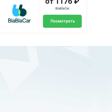
от 1176 ₽
BlaBlaCar
Посмотреть