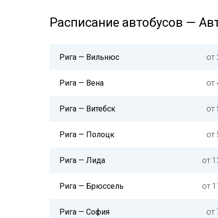
Расписание автобусов — Ав
Рига — Вильнюс
от 
Рига — Вена
от 
Рига — Витебск
от 
Рига — Полоцк
от 
Рига — Лида
от 1
Рига — Брюссель
от 1
Рига — София
от 