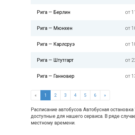
Рига — Берлин
от 1
Рига — Мюнхен
от 1
Рига — Карлсруэ
от 1
Рига — Штутгарт
от 2
Рига — Ганновер
от 1
«
1
2
3
4
5
6
»
Расписание автобусов Автобусная остановка 
доступные для нашего сервиса. В ряде случа
местному времени.