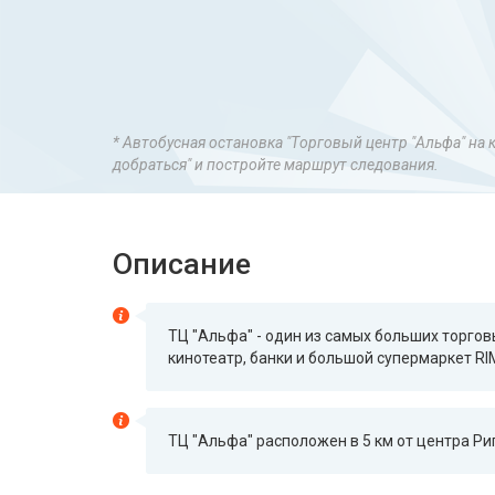
* Автобусная остановка "Tорговый центр "Альфа" на 
добраться" и постройте маршрут следования.
Описание
TЦ "Альфа" - один из самых больших торго
кинотеатр, банки и большой супермаркет RIM
TЦ "Альфа" расположен в 5 км от центра Риг