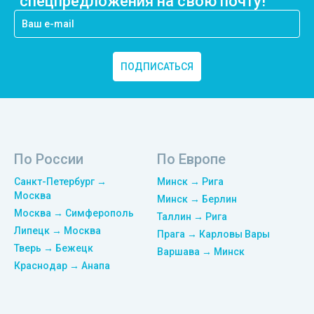
спецпредложения на свою почту!
ПОДПИСАТЬСЯ
По России
По Европе
Санкт-Петербург →
Минск → Рига
Москва
Минск → Берлин
Москва → Симферополь
Таллин → Рига
Липецк → Москва
Прага → Карловы Вары
Тверь → Бежецк
Варшава → Минск
Краснодар → Анапа