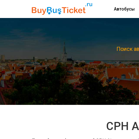
Автобусы
Поиск ав
CPH A