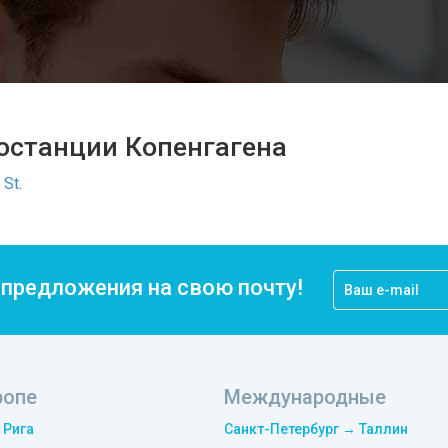
останции Копенгагена
St.
цпредложения на свою почту!
ропе
Международные
 Рига
Санкт-Петербург → Таллин