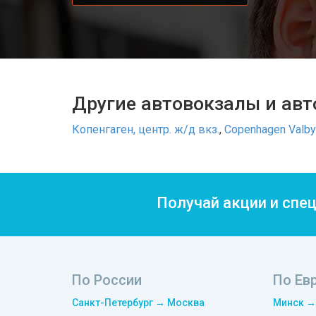
Другие автовокзалы и авт
Копенгаген, центр. ж/д вкз.
,
Copenhagen Valby 
Получай акции и спе
По России
По Ев
Санкт-Петербург → Москва
Минск →