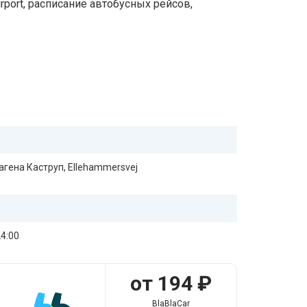
rport, расписание автобусных рейсов,
агена Каструп, Ellehammersvej
24:00
от 194 ₽
BlaBlaCar