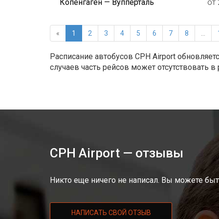
Копенгаген — Вупперталь
от 
«
1
2
3
4
5
6
7
8
...
Расписание автобусов CPH Airport обновляет
случаев часть рейсов может отсутствовать в
CPH Airport — отзывы
Никто еще ничего не написал. Вы можете быт
НАПИСАТЬ СВОЙ ОТЗЫВ