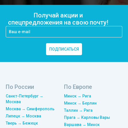
Получай акции и
спецпредложения на свою почту!
ПОДПИСАТЬСЯ
По России
По Европе
Санкт-Петербург →
Минск → Рига
Москва
Минск → Берлин
Москва → Симферополь
Таллин → Рига
Липецк → Москва
Прага → Карловы Вары
Тверь → Бежецк
Варшава → Минск