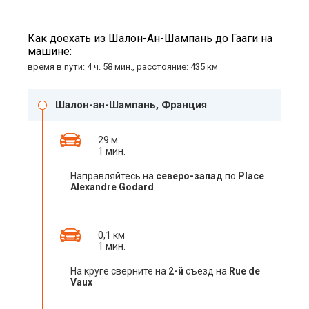
Как доехать из Шалон-Ан-Шампань до Гааги на
машине:
время в пути: 4 ч. 58 мин., расстояние: 435 км
Шалон-ан-Шампань, Франция
29 м
1 мин.
Направляйтесь на
северо-запад
по
Place
Alexandre Godard
0,1 км
1 мин.
На круге сверните на
2-й
съезд на
Rue de
Vaux