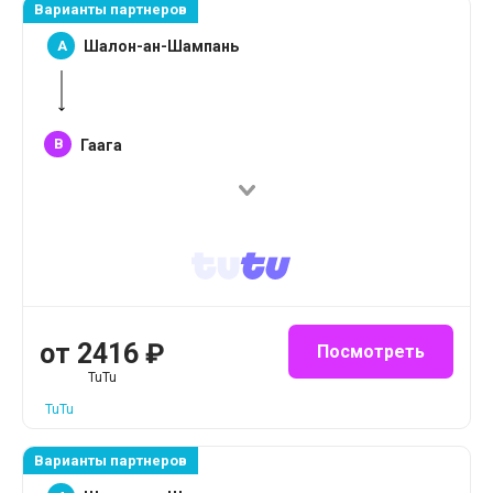
Варианты партнеров
A
Шалон-ан-Шампань
B
Гаага
от
2416
₽
Посмотреть
TuTu
TuTu
Варианты партнеров