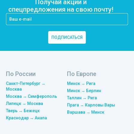
Получай акции и
спецпредложения на свою почту!
ПОДПИСАТЬСЯ
По России
По Европе
Санкт-Петербург →
Минск → Рига
Москва
Минск → Берлин
Москва → Симферополь
Таллин → Рига
Липецк → Москва
Прага → Карловы Вары
Тверь → Бежецк
Варшава → Минск
Краснодар → Анапа