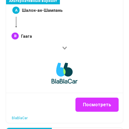
Альтернативный вариант
A
Шалон-ан-Шампань
B
Гаага
Посмотреть
BlaBlaCar