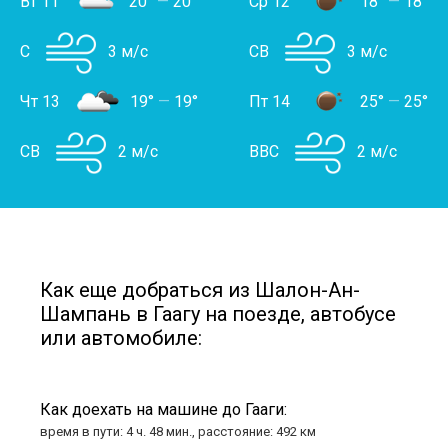
Вт 11
20°
—
20°
Ср 12
18°
—
18°
С
3 м/с
СВ
3 м/с
Чт 13
19°
—
19°
Пт 14
25°
—
25°
СВ
2 м/с
ВВС
2 м/с
Как еще добраться из Шалон-Ан-
Шампань в Гаагу на поезде, автобусе
или автомобиле:
Как доехать на машине до Гааги:
время в пути: 4 ч. 48 мин., расстояние: 492 км