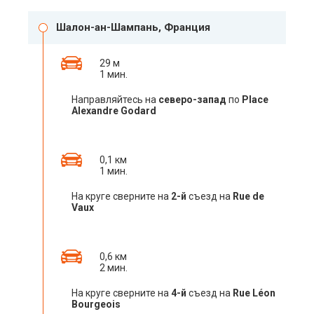
Шалон-ан-Шампань, Франция
29 м
1 мин.
Направляйтесь на
северо-запад
по
Place
Alexandre Godard
0,1 км
1 мин.
На круге сверните на
2-й
съезд на
Rue de
Vaux
0,6 км
2 мин.
На круге сверните на
4-й
съезд на
Rue Léon
Bourgeois