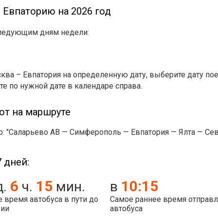
 Евпаторию на 2026 год
следующим дням недели:
ква – Евпатория на определенную дату, выберите дату по
те по нужной дате в календаре справа.
ют на маршруте
ер: "Саларьево АВ — Симферополь — Евпатория — Ялта — Се
 дней:
6
15
10:15
д.
ч.
мин.
в
 время автобуса в пути до
Самое раннее время отправ
рии
автобуса