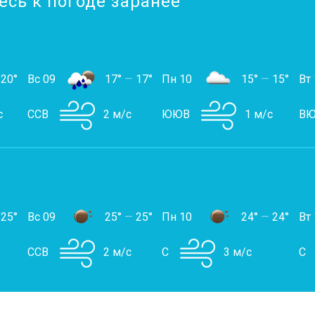
есь к погоде заранее
20°
Вс 09
17°
—
17°
Пн 10
15°
—
15°
Вт 
с
ССВ
2 м/с
ЮЮВ
1 м/с
ВЮ
25°
Вс 09
25°
—
25°
Пн 10
24°
—
24°
Вт 
ССВ
2 м/с
С
3 м/с
С