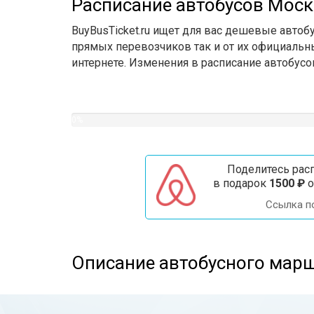
Расписание автобусов Моск
BuyBusTicket.ru ищет для вас дешевые автоб
прямых перевозчиков так и от их официальны
интернете. Изменения в расписание автобусо
0
%
Поделитесь расп
в подарок
1500 ₽
о
Ссылка п
Описание автобусного мар