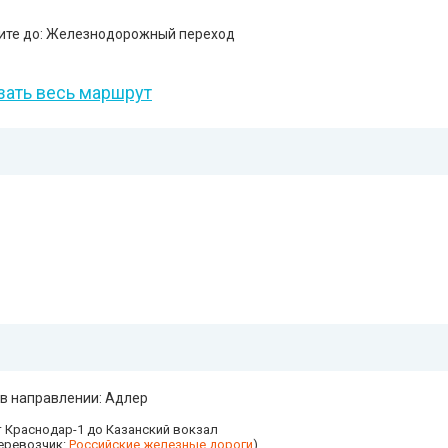
ите до: Железнодорожный переход
зать весь маршрут
 в направлении: Адлер
 Краснодар-1 до Казанский вокзал
еревозчик:
Российские железные дороги
)