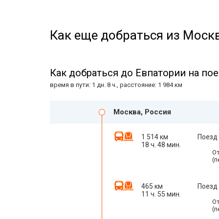
Как еще добраться из Москв
Как добраться до Евпатории на пое
время в пути: 1 дн. 8 ч., расстояние: 1 984 км
Москва, Россия
1 514 км
Поезд
18 ч. 48 мин.
От
(п
465 км
Поезд 
11 ч. 55 мин.
От
(п