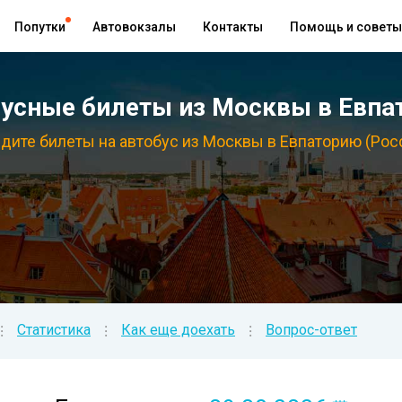
Попутки
Автовокзалы
Контакты
Помощь и советы
усные билеты из Москвы в Евпат
дите билеты на автобус из Москвы в Евпаторию (Рос
Статистика
Как еще доехать
Вопрос-ответ
⁝
⁝
⁝