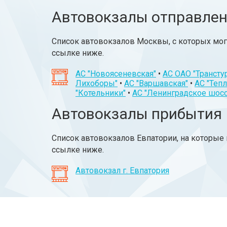
Автовокзалы отправле
Список автовокзалов Москвы, с которых могу
ссылке ниже.
АС "Новоясеневская"
•
АС ОАО "Трансту
Лихоборы"
•
АС "Варшавская"
•
АС "Теп
"Котельники"
•
АС "Ленинградское шосс
Автовокзалы прибытия
Список автовокзалов Евпатории, на которые 
ссылке ниже.
Автовокзал г. Евпатория