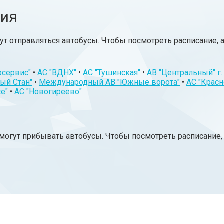
ния
т отправляться автобусы. Чтобы посмотреть расписание, 
рсервис"
•
АС "ВДНХ"
•
АС "Тушинская"
•
АВ "Центральный" г
лый Стан"
•
Международный АВ "Южные ворота"
•
АС "Красн
е"
•
АС "Новогиреево"
могут прибывать автобусы. Чтобы посмотреть расписание,