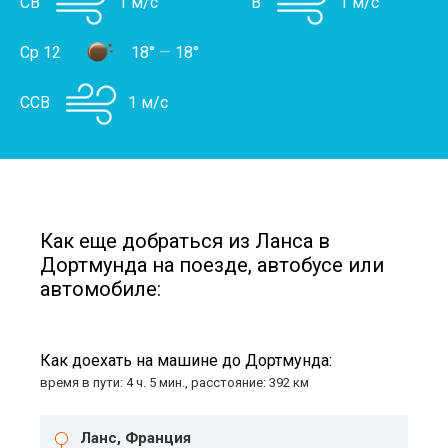
СВ
1 м/с
В
1 м/с
Ср 12
18°
—
18°
ССВ
1 м/с
Как еще добраться из Ланса в
Дортмунда на поезде, автобусе или
автомобиле:
Как доехать на машине до Дортмунда:
время в пути: 4 ч. 5 мин., расстояние: 392 км
Ланс, Франция