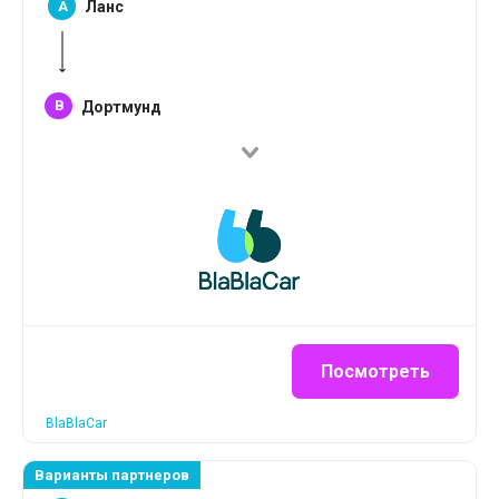
A
Ланс
B
Дортмунд
Посмотреть
BlaBlaCar
Варианты партнеров