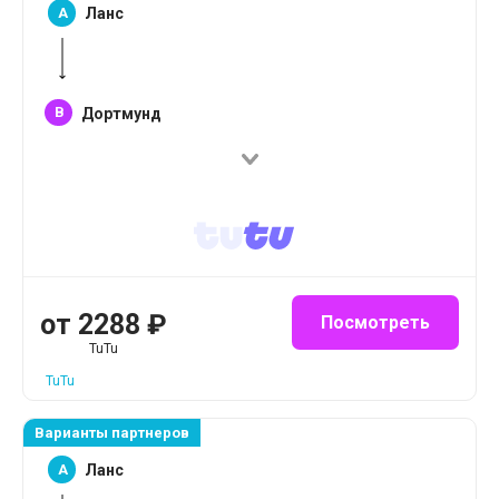
A
Ланс
B
Дортмунд
от
2288
₽
Посмотреть
TuTu
TuTu
Варианты партнеров
A
Ланс