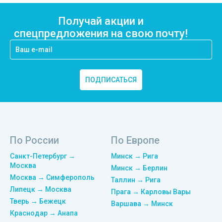
Получай акции и
спецпредложения на свою почту!
ПОДПИСАТЬСЯ
По России
По Европе
Санкт-Петербург →
Минск → Рига
Москва
Минск → Берлин
Москва → Симферополь
Таллин → Рига
Липецк → Москва
Прага → Карловы Вары
Тверь → Бежецк
Варшава → Минск
Краснодар → Анапа