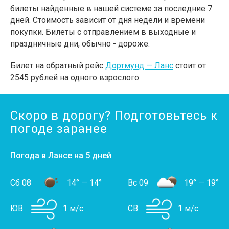
билеты найденные в нашей системе за последние 7
дней. Стоимость зависит от дня недели и времени
покупки. Билеты с отправлением в выходные и
праздничные дни, обычно - дороже.
Билет на обратный рейс
Дортмунд — Ланс
стоит от
2545 рублей на одного взрослого.
Скоро в дорогу? Подготовьтесь к
погоде заранее
Погода в Лансе на 5 дней
Сб 08
14°
—
14°
Вс 09
19°
—
19°
ЮВ
1 м/с
СВ
1 м/с