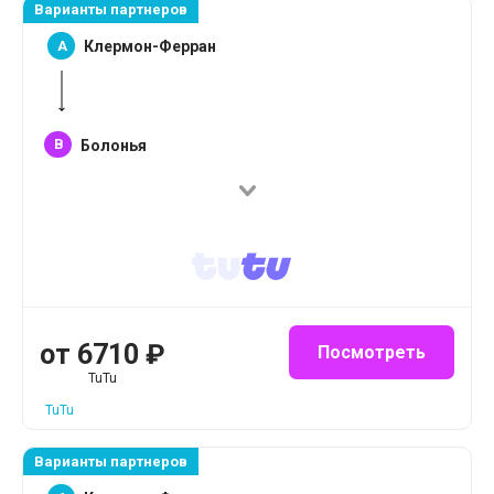
Варианты партнеров
A
Клермон-Ферран
B
Болонья
от
6710
₽
Посмотреть
TuTu
TuTu
Варианты партнеров