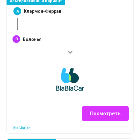
Альтернативный вариант
A
Клермон-Ферран
B
Болонья
Посмотреть
BlaBlaCar