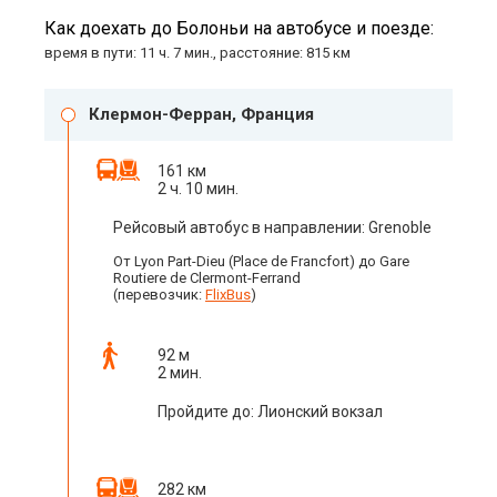
Как доехать до Болоньи на автобусе и поезде:
время в пути: 11 ч. 7 мин., расстояние: 815 км
Клермон-Ферран, Франция
161 км
2 ч. 10 мин.
Рейсовый автобус в направлении: Grenoble
От Lyon Part-Dieu (Place de Francfort) до Gare
Routiere de Clermont-Ferrand
(перевозчик:
FlixBus
)
92 м
2 мин.
Пройдите до: Лионский вокзал
282 км