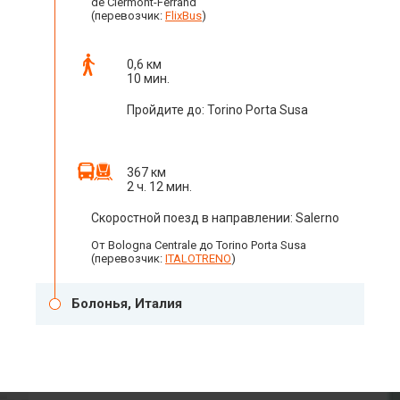
de Clermont-Ferrand
(перевозчик:
FlixBus
)
0,6 км
10 мин.
Пройдите до: Torino Porta Susa
367 км
2 ч. 12 мин.
Скоростной поезд в направлении: Salerno
От Bologna Centrale до Torino Porta Susa
(перевозчик:
ITALOTRENO
)
Болонья, Италия