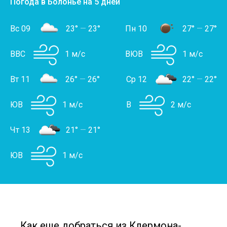
Погода в Болонье на 5 дней
Вс 09
23°
—
23°
Пн 10
27°
—
27°
ВВС
1 м/с
ВЮВ
1 м/с
Вт 11
26°
—
26°
Ср 12
22°
—
22°
ЮВ
1 м/с
В
2 м/с
Чт 13
21°
—
21°
ЮВ
1 м/с
Как еще добраться из Клермона-