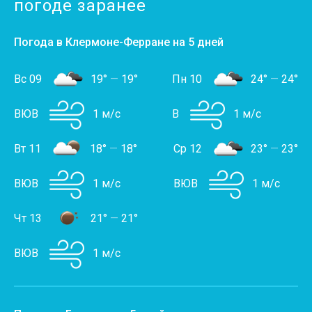
погоде заранее
Погода в Клермоне-Ферране на 5 дней
Вс 09
19°
—
19°
Пн 10
24°
—
24°
ВЮВ
1 м/с
В
1 м/с
Вт 11
18°
—
18°
Ср 12
23°
—
23°
ВЮВ
1 м/с
ВЮВ
1 м/с
Чт 13
21°
—
21°
ВЮВ
1 м/с