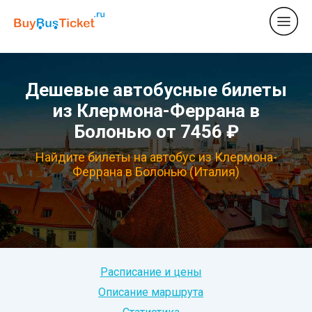
Дешевые автобусные билеты
из Клермона-Феррана в
Болонью от 7456 ₽
Найдите билеты на автобус из Клермона-
Феррана в Болонью (Италия)
Расписание и цены
Описание маршрута