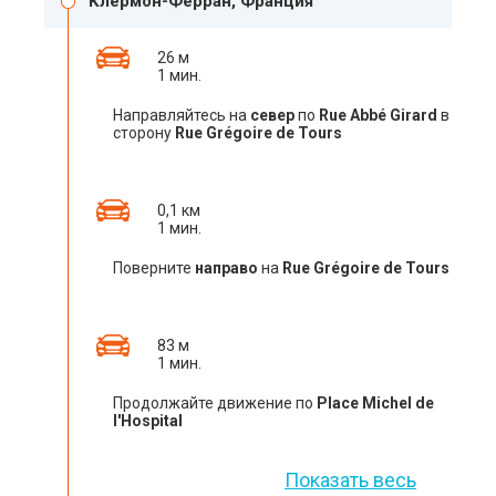
Клермон-Ферран, Франция
26 м
1 мин.
Направляйтесь на
север
по
Rue Abbé Girard
в
сторону
Rue Grégoire de Tours
0,1 км
1 мин.
Поверните
направо
на
Rue Grégoire de Tours
83 м
1 мин.
Продолжайте движение по
Place Michel de
l'Hospital
Показать весь