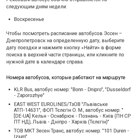
следующим дням недели:
Воскресенье
Чтобы посмотреть расписание автобусов Эссен –
Днепропетровск на определенную дату, выберите
дату поездки и нажмите кнопку «Найти» в форме
поиска в верхней части страницы, или кликните по
нужной дате в календаре справа.
Номера автобусов, которые работают на маршруте
KLR Bus, автобус номер: "Bonn - Dnipro", "Dusseldorf
- Zaporozhye"
EAST WEST EUROLINES/ТзОВ "Львівське
АТП-14631", ФОП Тєлєгін О. М., автобус номер: "
[DE-UA] Кельн - Оснабрюк - Познань - Київ (ПН СР
ПТ НД), Львів - Дніпро - Харків (Тєлєгін)"
ТОВ МКТ Зесен Транс, автобус номер: "101 Duren -
Izium"