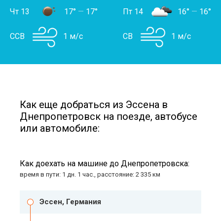
Чт 13
17°
—
17°
Пт 14
16°
—
16°
ССВ
1 м/с
СВ
1 м/с
Как еще добраться из Эссена в
Днепропетровск на поезде, автобусе
или автомобиле:
Как доехать на машине до Днепропетровска:
время в пути: 1 дн. 1 час., расстояние: 2 335 км
Эссен, Германия