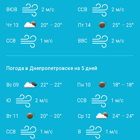
ВЮВ
2 м/с
ССВ
2 м/с
Чт 13
20°
—
20°
Пт 14
25°
—
25°
ССВ
1 м/с
ВВС
2 м/с
Погода в Днепропетровске на 5 дней
Вс 09
22°
—
22°
Пн 10
18°
—
18°
Ю
2 м/с
ССВ
1 м/с
Вт 11
20°
—
20°
Ср 12
24°
—
24°
ССВ
1 м/с
В
1 м/с