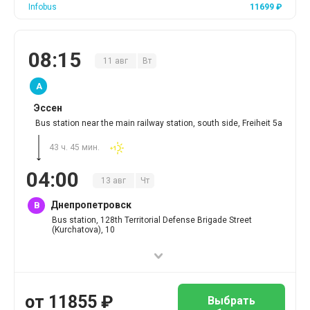
Infobus
11699
₽
08
:
15
11
авг
Вт
A
Эссен
Bus station near the main railway station, south side, Freiheit 5a
43 ч. 45 мин.
04
:
00
13
авг
Чт
Днепропетровск
B
Bus station, 128th Territorial Defense Brigade Street
(Kurchatova), 10
от
11855
₽
Выбрать