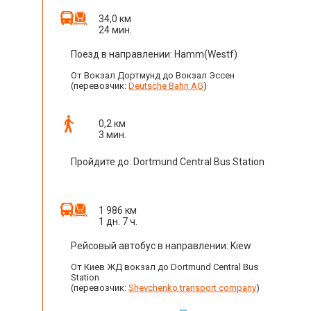
34,0 км
24 мин.
Поезд в направлении: Hamm(Westf)
От Вокзал Дортмунд до Вокзал Эссен
(перевозчик:
Deutsche Bahn AG
)
0,2 км
3 мин.
Пройдите до: Dortmund Central Bus Station
1 986 км
1 дн. 7 ч.
Рейсовый автобус в направлении: Kiew
От Киев ЖД вокзал до Dortmund Central Bus
Station
(перевозчик:
Shevchenko transport company
)