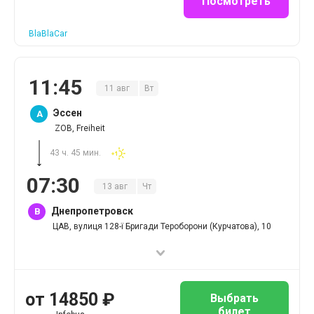
Посмотреть
BlaBlaCar
11
:
45
11
авг
Вт
Эссен
A
ZOB, Freiheit
43 ч. 45 мин.
07
:
30
13
авг
Чт
Днепропетровск
B
ЦАВ, вулиця 128-ї Бригади Тероборони (Курчатова), 10
от
14850
₽
Выбрать
билет