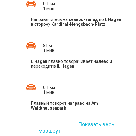
0,1 км
1 мин.
Направляйтесь на
северо-запад
по
I. Hagen
в сторону
Kardinal-Hengsbach-Platz
81 м
1 мин.
I. Hagen
плавно поворачивает
налево
и
переходит в
II. Hagen
0,1 км
1 мин.
Плавный поворот
направо
на
Am
Waldthausenpark
Показать весь
маршрут