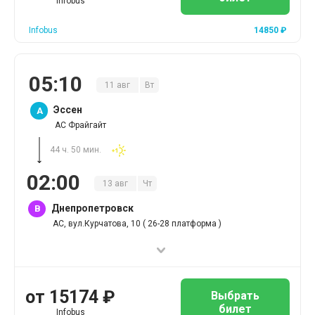
Infobus
Infobus
14850
₽
05
:
10
11
авг
Вт
Эссен
A
АС Фрайгайт
44 ч. 50 мин.
02
:
00
13
авг
Чт
Днепропетровск
B
АС, вул.Курчатова, 10 ( 26-28 платформа )
от
15174
₽
Выбрать
билет
Infobus