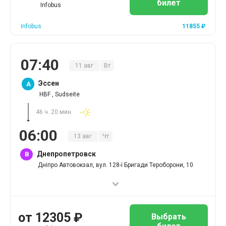
билет
Infobus
Infobus
11855
₽
07
:
40
11
авг
Вт
Эссен
A
HBF , Sudseite
46 ч. 20 мин.
06
:
00
13
авг
Чт
Днепропетровск
B
Дніпро Автовокзал, вул. 128-ї Бригади Тероборони, 10
от
12305
₽
Выбрать