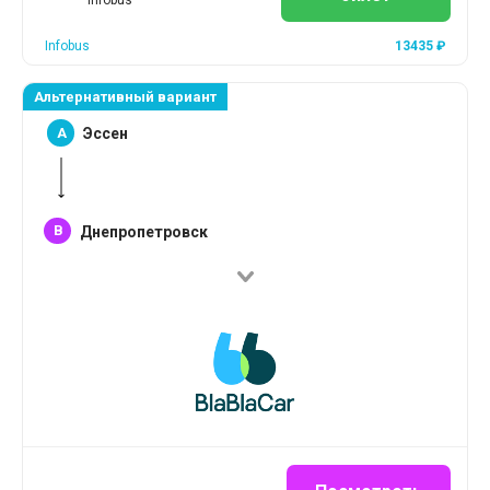
Infobus
Infobus
13435
₽
Альтернативный вариант
A
Эссен
B
Днепропетровск