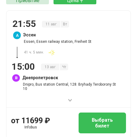
Прибытие
Цена
21
:
55
11
авг
Вт
Эссен
A
Essen, Essen railway station, Freiheit St
41 ч. 5 мин.
15
:
00
13
авг
Чт
Днепропетровск
B
Dnipro, Bus station Central, 128. Bryhady Teroborony St
10
от
11699
₽
Выбрать
билет
Infobus