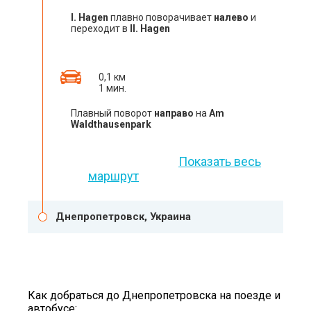
I. Hagen
плавно поворачивает
налево
и
переходит в
II. Hagen
0,1 км
1 мин.
Плавный поворот
направо
на
Am
Waldthausenpark
Показать весь
маршрут
Днепропетровск, Украина
Как добраться до Днепропетровска на поезде и
автобусе: