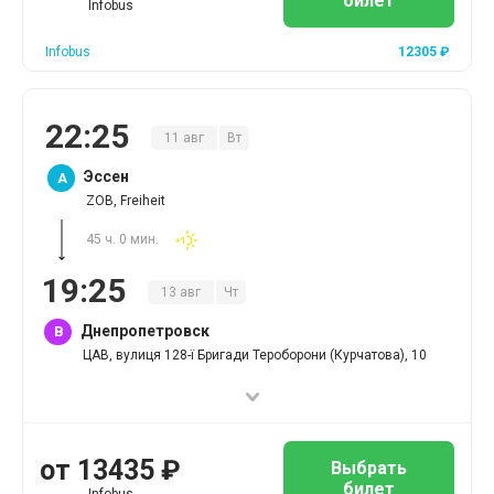
билет
Infobus
Infobus
12305
₽
22
:
25
11
авг
Вт
Эссен
A
ZOB, Freiheit
45 ч. 0 мин.
19
:
25
13
авг
Чт
Днепропетровск
B
ЦАВ, вулиця 128-ї Бригади Тероборони (Курчатова), 10
от
13435
₽
Выбрать
билет