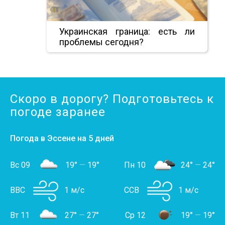
Украинская граница: есть ли
проблемы сегодня?
Скоро в дорогу? Подготовьтесь к
погоде заранее
Погода в Эссене на 5 дней
Вс 09
19°
—
19°
Пн 10
24°
—
24°
ВВС
1 м/с
ССВ
1 м/с
Вт 11
27°
—
27°
Ср 12
19°
—
19°