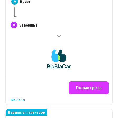
A
Брест
B
Завершье
Посмотреть
BlaBlaCar
Варианты партнеров