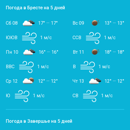
Погода в Бресте на 5 дней
Сб 08
17°
—
17°
Вс 09
13°
—
13°
ЮЮВ
1 м/с
ССВ
1 м/с
Пн 10
16°
—
16°
Вт 11
18°
—
18°
ВВС
1 м/с
В
1 м/с
Ср 12
12°
—
12°
Чт 13
12°
—
12°
Ю
1 м/с
СВ
1 м/с
Погода в Завершье на 5 дней