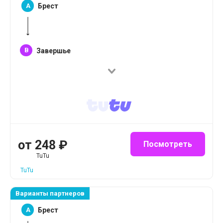
A
Брест
B
Завершье
от
248
₽
Посмотреть
TuTu
TuTu
Варианты партнеров
A
Брест