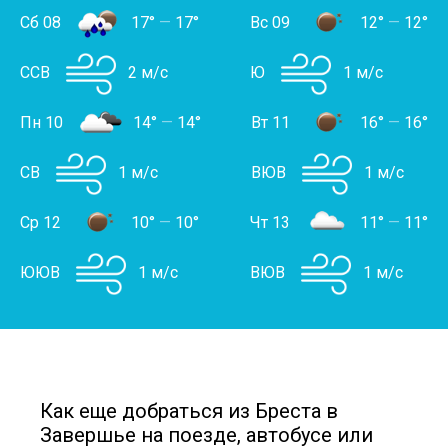
Сб 08
17°
—
17°
Вс 09
12°
—
12°
ССВ
2 м/с
Ю
1 м/с
Пн 10
14°
—
14°
Вт 11
16°
—
16°
СВ
1 м/с
ВЮВ
1 м/с
Ср 12
10°
—
10°
Чт 13
11°
—
11°
ЮЮВ
1 м/с
ВЮВ
1 м/с
Как еще добраться из Бреста в
Завершье на поезде, автобусе или