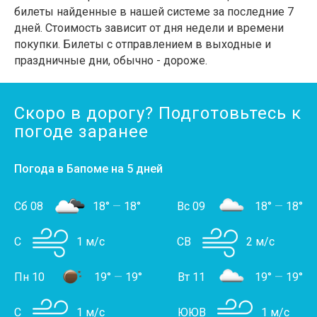
билеты найденные в нашей системе за последние 7
дней. Стоимость зависит от дня недели и времени
покупки. Билеты с отправлением в выходные и
праздничные дни, обычно - дороже.
Скоро в дорогу? Подготовьтесь к
погоде заранее
Погода в Бапоме на 5 дней
Сб 08
18°
—
18°
Вс 09
18°
—
18°
С
1 м/с
СВ
2 м/с
Пн 10
19°
—
19°
Вт 11
19°
—
19°
С
1 м/с
ЮЮВ
1 м/с