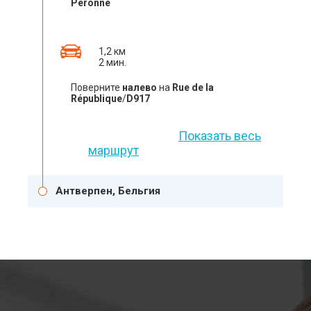
Péronne
1,2 км
2 мин.
Поверните
налево
на
Rue de la
République
/
D917
Показать весь
маршрут
Антверпен, Бельгия