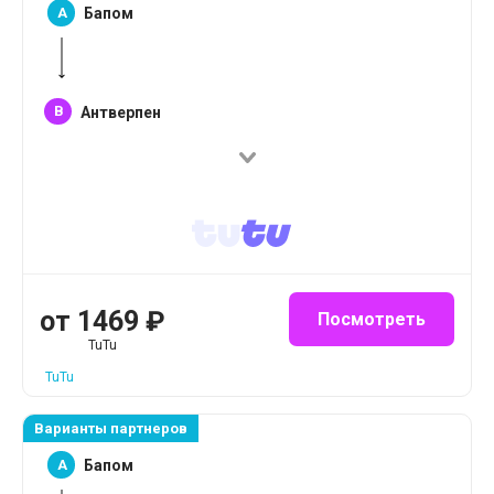
A
Бапом
B
Антверпен
от
1469
₽
Посмотреть
TuTu
TuTu
Варианты партнеров
A
Бапом