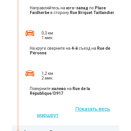
Направляйтесь на
юго-запад
по
Place
Faidherbe
в сторону
Rue Briquet Taillandier
0,3 км
1 мин.
На круге сверните на
4-й
съезд на
Rue de
Péronne
1,2 км
2 мин.
Поверните
налево
на
Rue de la
République
/
D917
Показать весь
маршрут