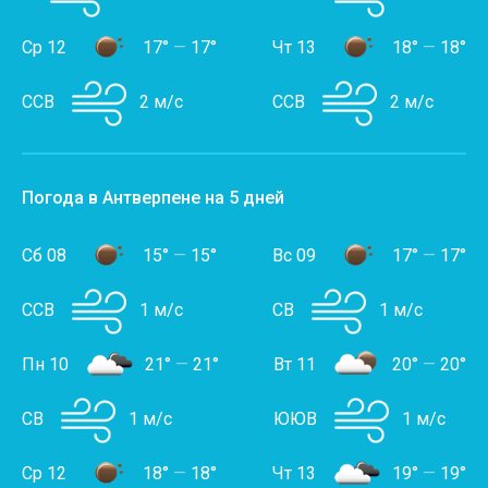
Ср 12
17°
—
17°
Чт 13
18°
—
18°
ССВ
2 м/с
ССВ
2 м/с
Погода в Антверпене на 5 дней
Сб 08
15°
—
15°
Вс 09
17°
—
17°
ССВ
1 м/с
СВ
1 м/с
Пн 10
21°
—
21°
Вт 11
20°
—
20°
СВ
1 м/с
ЮЮВ
1 м/с
Ср 12
18°
—
18°
Чт 13
19°
—
19°