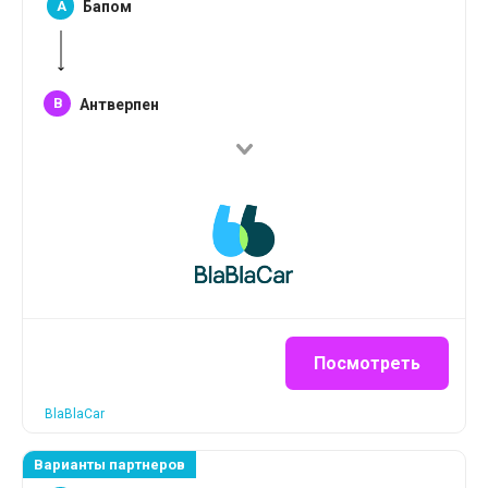
A
Бапом
B
Антверпен
Посмотреть
BlaBlaCar
Варианты партнеров