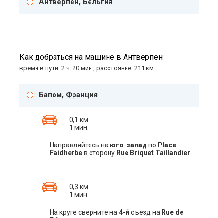
Антверпен, Бельгия
Как добраться на машине в Антверпен:
время в пути: 2 ч. 20 мин., расстояние: 211 км
Бапом, Франция
0,1 км
1 мин.
Направляйтесь на
юго-запад
по
Place
Faidherbe
в сторону
Rue Briquet Taillandier
0,3 км
1 мин.
На круге сверните на
4-й
съезд на
Rue de