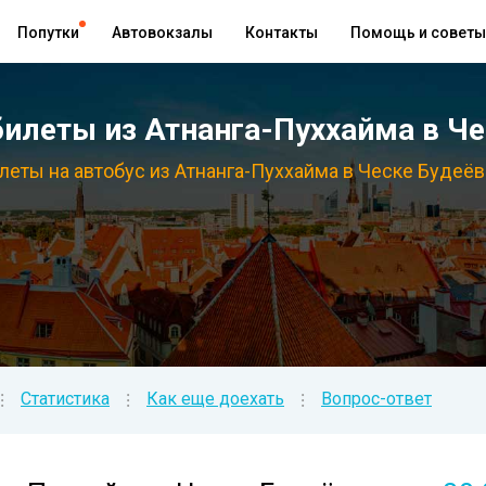
Попутки
Автовокзалы
Контакты
Помощь и советы
леты из Атнанга-Пуххайма в Че
леты на автобус из Атнанга-Пуххайма в Ческе Будеёв
Статистика
Как еще доехать
Вопрос-ответ
⁝
⁝
⁝