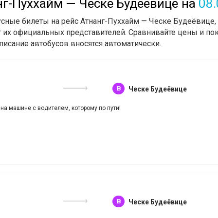
нг-Пуххайм — Ческе Будеёвице
на
08.
бусные билеты на рейс Атнанг-Пуххайм — Ческе Будеёвице
т их официальных представителей. Сравнивайте цены и пок
писание автобусов вносятся автоматически.
B
Ческе Будеёвице
 на машине с водителем, которому по пути!
B
Ческе Будеёвице