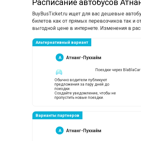
Расписание автобусов Атна
BuyBusTicket.ru ищет для вас дешевые авто
билетов как от прямых перевозчиков так и о
выгодной цене в интернете. Изменения в рас
Альтернативный вариант
A
Атнанг-Пуххайм
Поездки через BlaBlaCar
Обычно водители публикуют
предложения за пару дней до
поездки.
Создайте уведомление, чтобы не
пропустить новые поездки.
Варианты партнеров
A
Атнанг-Пуххайм