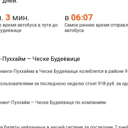
 дней:
3
06:07
ч.
мин.
в
 время автобуса в пути до
Самое раннее время отправ
Будеёвице
автобуса
-Пуххайм — Ческе Будеёвице
тнанга-Пуххайма в Ческе Будеёвице колеблется в районе 9
ьзователями за последнюю неделю стоит 918 руб. за одн
тнанг-Пуххайм — Ческе Будеёвице по компаниям:
 билеты найденные в нашей системе за последние 7 дней.