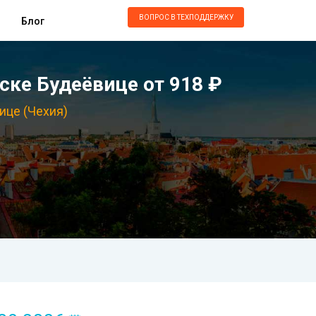
ВОПРОС В ТЕХПОДДЕРЖКУ
Блог
ске Будеёвице от 918 ₽
ице (Чехия)