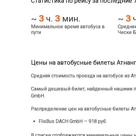
Статистика по рейсу за последние 7
3
3
3
~
ч.
мин.
~
Минимальное время автобуса в
Среднее
пути
Ческе 
Цены на автобусные билеты Атнанг
Средняя стоимость проезда на автобусе из А
Самый дешевый билет, найденный нашими пол
GmbH.
Распределение цен на автобусные билеты А
FlixBus DACH GmbH — 918 руб.
В списке отображаются минимальные цены на