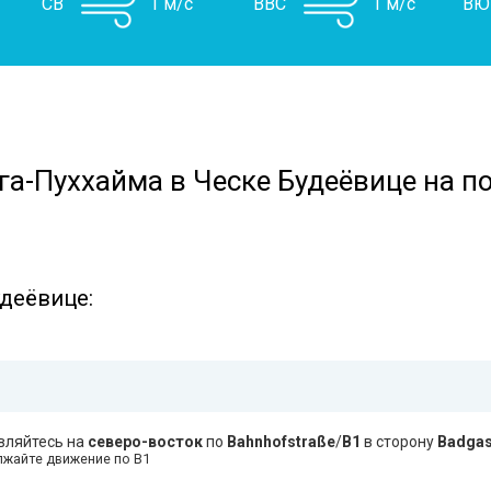
СВ
1 м/с
ВВС
1 м/с
ВЮ
га-Пуххайма в Ческе Будеёвице на по
удеёвице:
вляйтесь на
северо-восток
по
Bahnhofstraße
/
B1
в сторону
Badga
жайте движение по B1