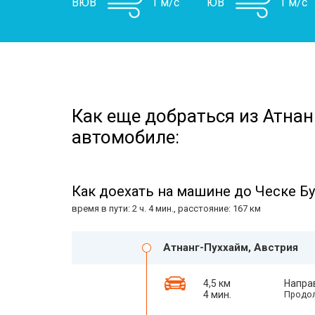
ВЮВ
1 м/с
ЮВ
1 м/с
Как еще добраться из Атнан
автомобиле:
Как доехать на машине до Ческе Б
время в пути: 2 ч. 4 мин., расстояние: 167 км
Атнанг-Пуххайм, Австрия
4,5 км
Напра
4 мин.
Продол