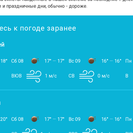
 и праздничные дни, обычно - дороже.
есь к погоде заранее
ей
18°
Сб 08
17°
—
17°
Вс 09
16°
—
16°
Пн
ВЮВ
1 м/с
СВ
0 м/с
В
й
20°
Сб 08
17°
—
17°
Вс 09
16°
—
16°
Пн