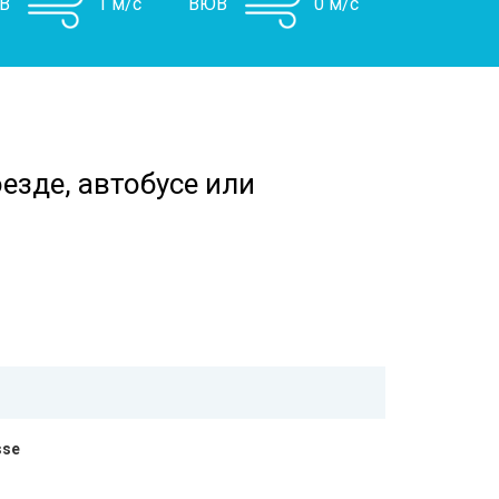
В
1 м/с
ВЮВ
0 м/с
езде, автобусе или
sse