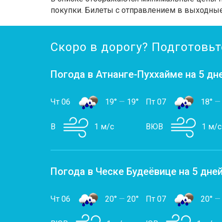
покупки. Билеты с отправлением в выходные
Скоро в дорогу? Подготовьт
Погода в Атнанге-Пуххайме на 5 дн
Чт 06
19°
—
19°
Пт 07
18°
—
В
1 м/с
ВЮВ
1 м/с
Погода в Ческе Будеёвице на 5 дне
Чт 06
20°
—
20°
Пт 07
20°
—