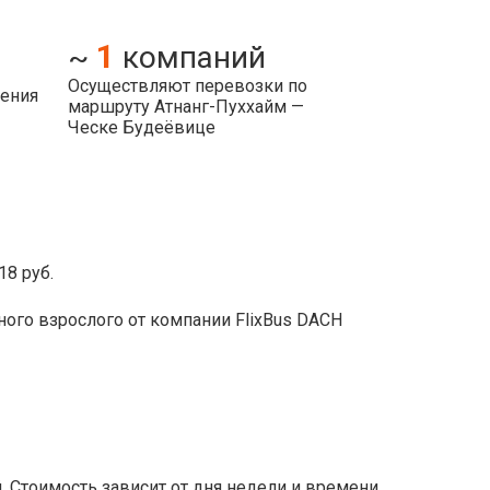
1
~
компаний
Осуществляют перевозки по
ления
маршруту Атнанг-Пуххайм —
Ческе Будеёвице
18 руб.
ого взрослого от компании FlixBus DACH
 Стоимость зависит от дня недели и времени