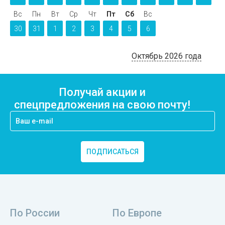
Вс
Пн
Вт
Ср
Чт
Пт
Сб
Вс
30
31
1
2
3
4
5
6
Октябрь 2026 года
Получай акции и
спецпредложения на свою почту!
ПОДПИСАТЬСЯ
По России
По Европе