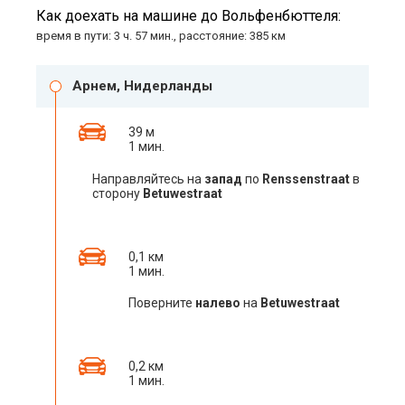
Как доехать на машине до Вольфенбюттеля:
время в пути: 3 ч. 57 мин., расстояние: 385 км
Арнем, Нидерланды
39 м
1 мин.
Направляйтесь на
запад
по
Renssenstraat
в
сторону
Betuwestraat
0,1 км
1 мин.
Поверните
налево
на
Betuwestraat
0,2 км
1 мин.