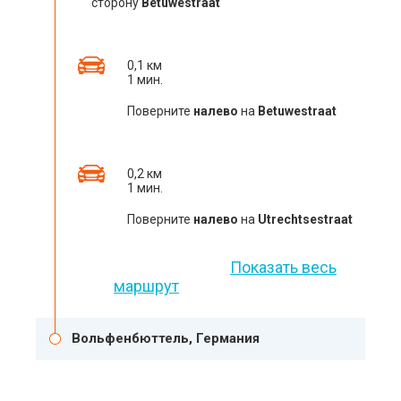
сторону
Betuwestraat
0,1 км
1 мин.
Поверните
налево
на
Betuwestraat
0,2 км
1 мин.
Поверните
налево
на
Utrechtsestraat
Показать весь
маршрут
Вольфенбюттель, Германия