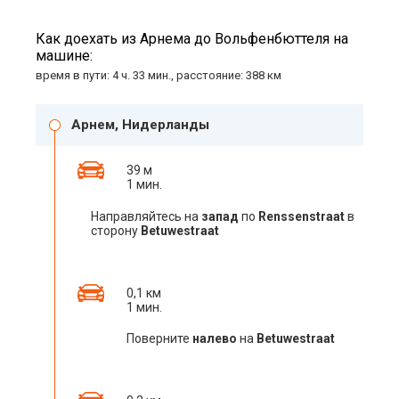
Как доехать из Арнема до Вольфенбюттеля на
машине:
время в пути: 4 ч. 33 мин., расстояние: 388 км
Арнем, Нидерланды
39 м
1 мин.
Направляйтесь на
запад
по
Renssenstraat
в
сторону
Betuwestraat
0,1 км
1 мин.
Поверните
налево
на
Betuwestraat