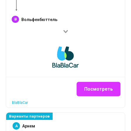
B
Вольфенбюттель
Посмотреть
BlaBlaCar
Варианты партнеров
A
Арнем