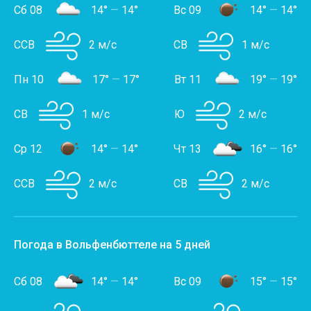
Сб 08
14°
—
14°
Вс 09
14°
—
14°
ССВ
2 м/с
СВ
1 м/с
Пн 10
17°
—
17°
Вт 11
19°
—
19°
СВ
1 м/с
Ю
2 м/с
Ср 12
14°
—
14°
Чт 13
16°
—
16°
ССВ
2 м/с
СВ
2 м/с
Погода в Вольфенбюттеле на 5 дней
Сб 08
14°
—
14°
Вс 09
15°
—
15°