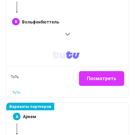
B
Вольфенбюттель
TuTu
Посмотреть
TuTu
Варианты партнеров
A
Арнем