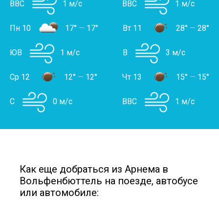
ВВС
1 м/с
ВВС
1 м/с
Пн 10
17°
—
17°
Вт 11
28°
—
28°
ЮВ
1 м/с
В
3 м/с
Ср 12
12°
—
12°
Чт 13
15°
—
15°
С
0 м/с
ВВС
1 м/с
Как еще добраться из Арнема в
Вольфенбюттель на поезде, автобусе
или автомобиле: