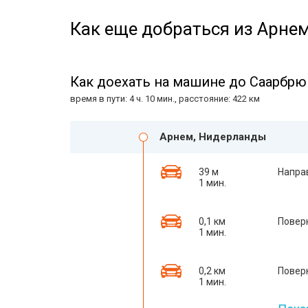
Как еще добраться из Арнем
Как доехать на машине до Саарбрю
время в пути: 4 ч. 10 мин., расстояние: 422 км
Арнем, Нидерланды
39 м
Напра
1 мин.
0,1 км
Повер
1 мин.
0,2 км
Повер
1 мин.