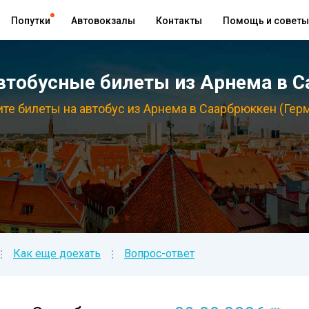
Попутки
Автовокзалы
Контакты
Помощь и советы
тобусные билеты из Арнема в 
те билеты на автобус из Арнема в Саарбрюккен (Гер
Как еще доехать
Вопрос-ответ
⁝
⁝