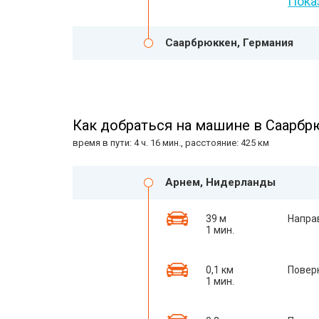
Пока
Саарбрюккен, Германия
Как добраться на машине в Саарбр
время в пути: 4 ч. 16 мин., расстояние: 425 км
Арнем, Нидерланды
39 м
Напра
1 мин.
0,1 км
Повер
1 мин.