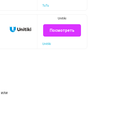
TuTu
Unitiki
Посмотреть
Unitiki
или