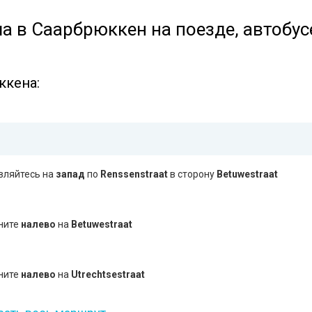
а в Саарбрюккен на поезде, автобус
ккена:
вляйтесь на
запад
по
Renssenstraat
в сторону
Betuwestraat
ните
налево
на
Betuwestraat
ните
налево
на
Utrechtsestraat