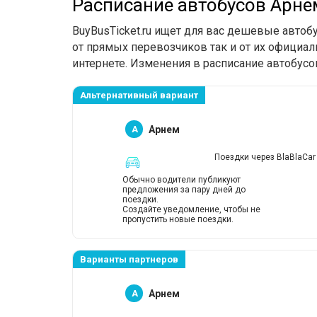
Расписание автобусов Арн
BuyBusTicket.ru ищет для вас дешевые авто
от прямых перевозчиков так и от их официал
интернете. Изменения в расписание автобусо
Альтернативный вариант
A
Арнем
Поездки через BlaBlaCar
Обычно водители публикуют
предложения за пару дней до
поездки.
Создайте уведомление, чтобы не
пропустить новые поездки.
Варианты партнеров
A
Арнем