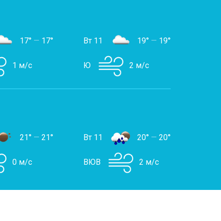
17°
—
17°
Вт 11
19°
—
19°
1 м/с
Ю
2 м/с
21°
—
21°
Вт 11
20°
—
20°
0 м/с
ВЮВ
2 м/с