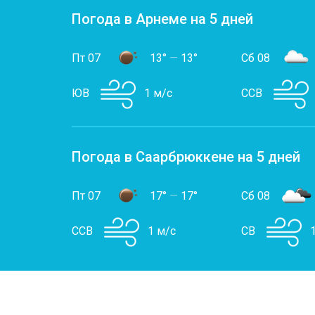
Погода в Арнеме на 5 дней
Пт 07
13°
—
13°
Сб 08
ЮВ
1 м/с
ССВ
Погода в Саарбрюккене на 5 дней
Пт 07
17°
—
17°
Сб 08
ССВ
1 м/с
СВ