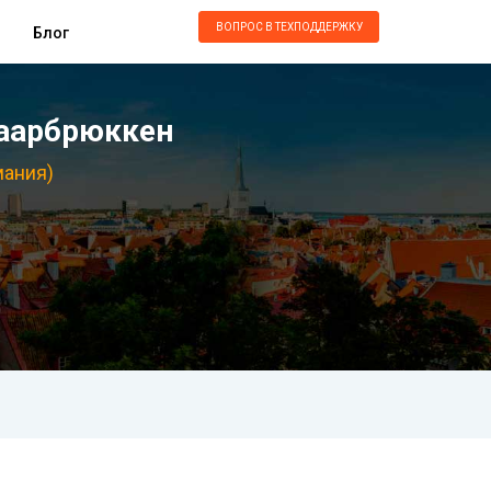
ВОПРОС В ТЕХПОДДЕРЖКУ
Блог
Саарбрюккен
мания)