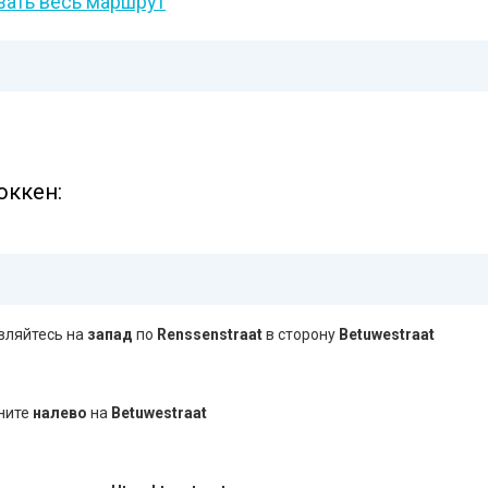
зать весь маршрут
юккен:
вляйтесь на
запад
по
Renssenstraat
в сторону
Betuwestraat
ните
налево
на
Betuwestraat