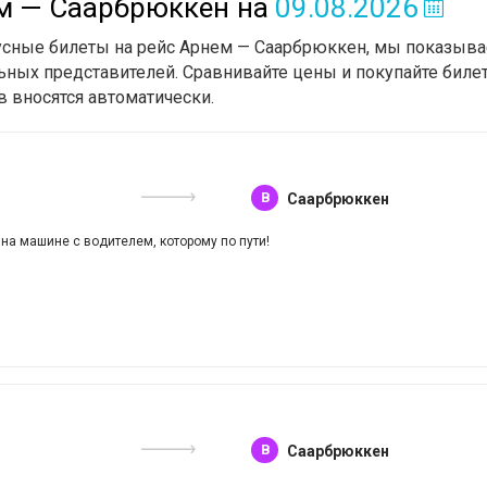
ем — Саарбрюккен
на
09.08.2026
бусные билеты на рейс Арнем — Саарбрюккен, мы показыва
ьных представителей. Сравнивайте цены и покупайте билет
в вносятся автоматически.
B
Саарбрюккен
 на машине с водителем, которому по пути!
B
Саарбрюккен