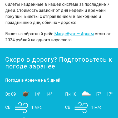
билеты найденные в нашей системе за последние 7
дней. Стоимость зависит от дня недели и времени
покупки. Билеты с отправлением в выходные и
праздничные дни, обычно - дороже.
Билет на обратный рейс
Магдебург — Арнем
стоит от
2024 рублей на одного взрослого.
Скоро в дорогу? Подготовьтесь к
погоде заранее
Погода в Арнеме на 5 дней
Вс 09
14°
—
14°
Пн 10
17°
—
17°
СВ
1 м/с
СВ
1 м/с