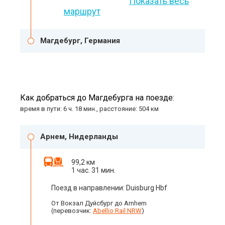
Показать весь
маршрут
Магдебург, Германия
Как добраться до Магдебурга на поезде:
время в пути: 6 ч. 18 мин., расстояние: 504 км
Арнем, Нидерланды
99,2 км
1 час. 31 мин.
Поезд в направлении: Duisburg Hbf
От Вокзал Дуйсбург до Arnhem
(перевозчик:
Abellio Rail NRW
)