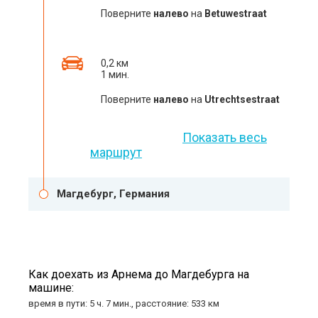
Поверните
налево
на
Betuwestraat
0,2 км
1 мин.
Поверните
налево
на
Utrechtsestraat
Показать весь
маршрут
Магдебург, Германия
Как доехать из Арнема до Магдебурга на
машине:
время в пути: 5 ч. 7 мин., расстояние: 533 км