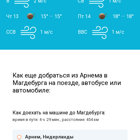
В
2 м/с
СВ
1 м/с
Чт 13
15°
—
15°
Пт 14
18°
—
18°
ССВ
1 м/с
ВВС
1 м/с
Как еще добраться из Арнема в
Магдебурга на поезде, автобусе или
автомобиле:
Как доехать на машине до Магдебурга:
время в пути: 4 ч. 29 мин., расстояние: 454 км
Арнем, Нидерланды