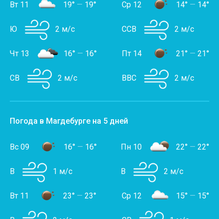
Вт 11
19°
—
19°
Ср 12
14°
—
14°
Ю
2 м/с
ССВ
2 м/с
Чт 13
16°
—
16°
Пт 14
21°
—
21°
СВ
2 м/с
ВВС
2 м/с
Погода в Магдебурге на 5 дней
Вс 09
16°
—
16°
Пн 10
22°
—
22°
В
1 м/с
В
2 м/с
Вт 11
23°
—
23°
Ср 12
15°
—
15°