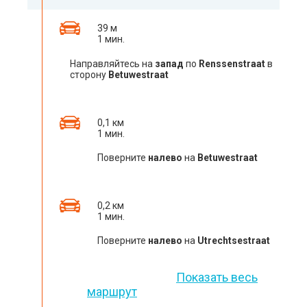
39 м
1 мин.
Направляйтесь на
запад
по
Renssenstraat
в
сторону
Betuwestraat
0,1 км
1 мин.
Поверните
налево
на
Betuwestraat
0,2 км
1 мин.
Поверните
налево
на
Utrechtsestraat
Показать весь
маршрут