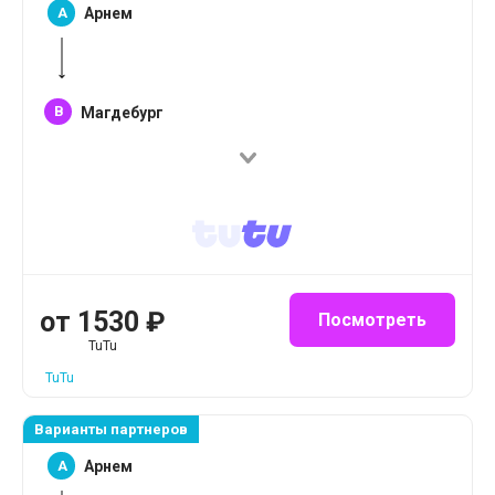
A
Арнем
B
Магдебург
от
1530
₽
Посмотреть
TuTu
TuTu
Варианты партнеров
A
Арнем