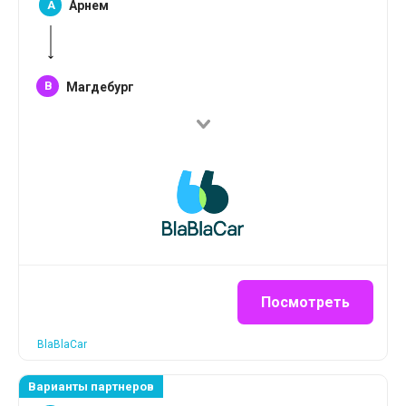
A
Арнем
B
Магдебург
Посмотреть
BlaBlaCar
Варианты партнеров