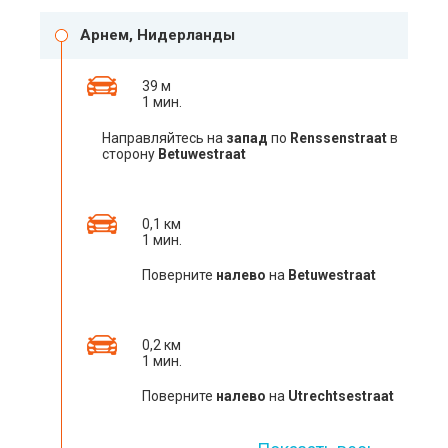
Арнем, Нидерланды
39 м
1 мин.
Направляйтесь на
запад
по
Renssenstraat
в
сторону
Betuwestraat
0,1 км
1 мин.
Поверните
налево
на
Betuwestraat
0,2 км
1 мин.
Поверните
налево
на
Utrechtsestraat