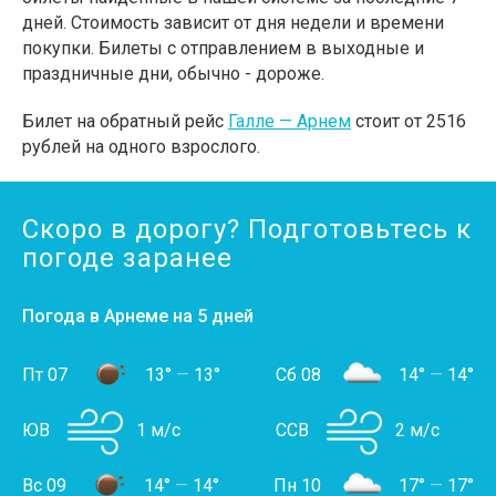
дней. Стоимость зависит от дня недели и времени
покупки. Билеты с отправлением в выходные и
праздничные дни, обычно - дороже.
Билет на обратный рейс
Галле — Арнем
стоит от 2516
рублей на одного взрослого.
Скоро в дорогу? Подготовьтесь к
погоде заранее
Погода в Арнеме на 5 дней
Пт 07
13°
—
13°
Сб 08
14°
—
14°
ЮВ
1 м/с
ССВ
2 м/с
Вс 09
14°
—
14°
Пн 10
17°
—
17°