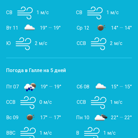
СВ
1 м/с
СВ
1 м/с
Вт 11
19°
—
19°
Ср 12
14°
—
14°
Ю
2 м/с
ССВ
2 м/с
Погода в Галле на 5 дней
Пт 07
19°
—
19°
Сб 08
15°
—
15°
ССВ
0 м/с
ССВ
1 м/с
Вс 09
17°
—
17°
Пн 10
22°
—
22°
ВВС
1 м/с
В
1 м/с