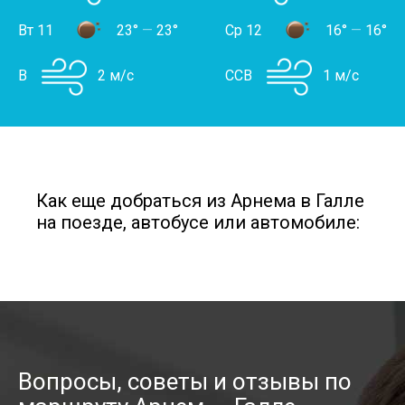
Вт 11
23°
—
23°
Ср 12
16°
—
16°
В
2 м/с
ССВ
1 м/с
Как еще добраться из Арнема в Галле
на поезде, автобусе или автомобиле:
Вопросы, советы и отзывы по