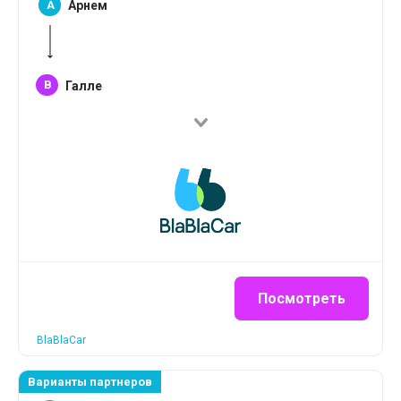
A
Арнем
B
Галле
Посмотреть
BlaBlaCar
Варианты партнеров