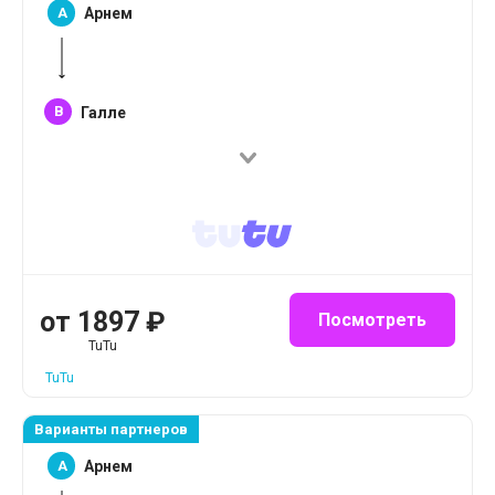
A
Арнем
B
Галле
от
1897
₽
Посмотреть
TuTu
TuTu
Варианты партнеров
A
Арнем