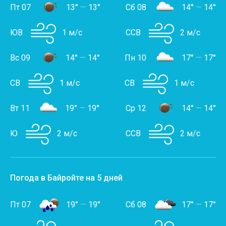
Пт 07
13°
—
13°
Сб 08
14°
—
14°
ЮВ
1 м/с
ССВ
2 м/с
Вс 09
14°
—
14°
Пн 10
17°
—
17°
СВ
1 м/с
СВ
1 м/с
Вт 11
19°
—
19°
Ср 12
14°
—
14°
Ю
2 м/с
ССВ
2 м/с
Погода в Байройте на 5 дней
Пт 07
19°
—
19°
Сб 08
17°
—
17°