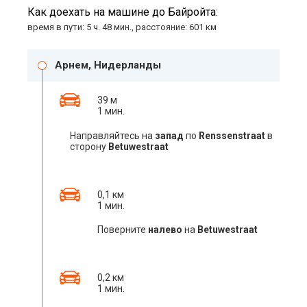
Как доехать на машине до Байройта:
время в пути: 5 ч. 48 мин., расстояние: 601 км
Арнем, Нидерланды
39 м
1 мин.
Направляйтесь на
запад
по
Renssenstraat
в
сторону
Betuwestraat
0,1 км
1 мин.
Поверните
налево
на
Betuwestraat
0,2 км
1 мин.