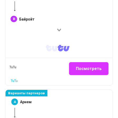
B
Байройт
TuTu
Посмотреть
TuTu
Варианты партнеров
A
Арнем