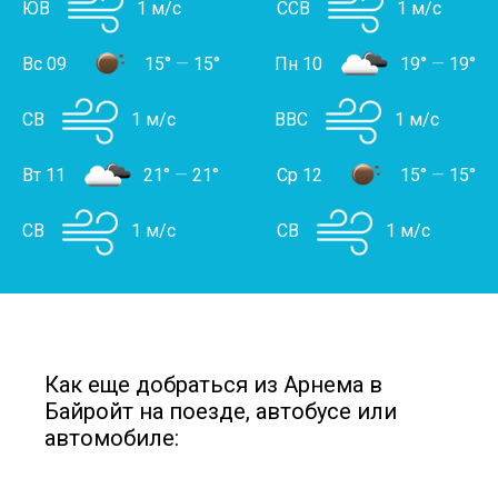
ЮВ
1 м/с
ССВ
1 м/с
Вс 09
15°
—
15°
Пн 10
19°
—
19°
СВ
1 м/с
ВВС
1 м/с
Вт 11
21°
—
21°
Ср 12
15°
—
15°
СВ
1 м/с
СВ
1 м/с
Как еще добраться из Арнема в
Байройт на поезде, автобусе или
автомобиле: