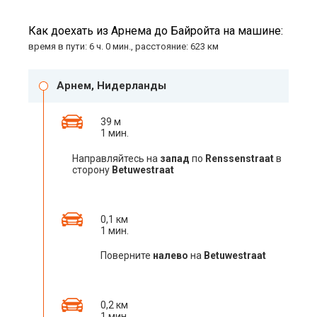
Как доехать из Арнема до Байройта на машине:
время в пути: 6 ч. 0 мин., расстояние: 623 км
Арнем, Нидерланды
39 м
1 мин.
Направляйтесь на
запад
по
Renssenstraat
в
сторону
Betuwestraat
0,1 км
1 мин.
Поверните
налево
на
Betuwestraat
0,2 км
1 мин.