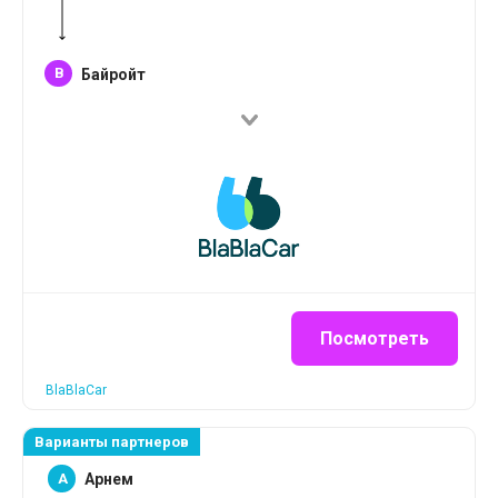
B
Байройт
Посмотреть
BlaBlaCar
Варианты партнеров
A
Арнем